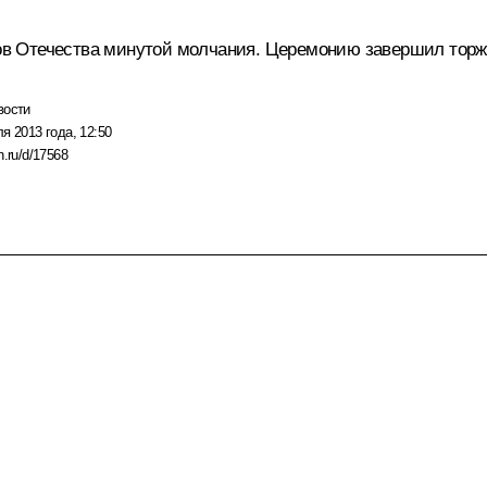
в Отечества минутой молчания. Церемонию завершил торже
вости
я 2013 года, 12:50
n.ru/d/17568