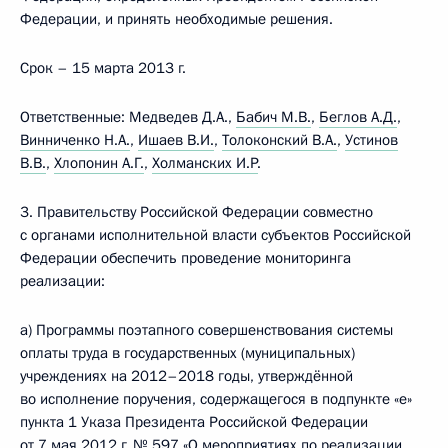
Федерации, и принять необходимые решения.
Срок – 15 марта 2013 г.
Ответственные: Медведев Д.А.,
Бабич М.В.
,
Беглов А.Д.
,
Винниченко Н.А.
,
Ишаев В.И.
,
Толоконский В.А.
,
Устинов
В.В.
,
Хлопонин А.Г.
,
Холманских И.Р
.
3. Правительству Российской Федерации совместно
с органами исполнительной власти субъектов Российской
Федерации обеспечить проведение мониторинга
реализации:
а) Программы поэтапного совершенствования системы
оплаты труда в государственных (муниципальных)
учреждениях на 2012–2018 годы, утверждённой
во исполнение поручения, содержащегося в подпункте «е»
пункта 1 Указа Президента Российской Федерации
от 7 мая 2012 г. № 597 «О мероприятиях по реализации