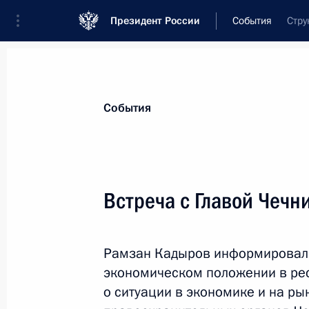
Президент России
События
Стру
Президент
Администрация
Государст
Новости
Стенограммы
Поездки
Те
События
Показа
Встреча с Главой Чеч
10 февраля 2013 года, воскресень
Рамзан Кадыров информировал 
Поздравление сотрудникам и вете
экономическом положении в респ
дипломатического работника
о ситуации в экономике и на ры
10 февраля 2013 года, 10:00