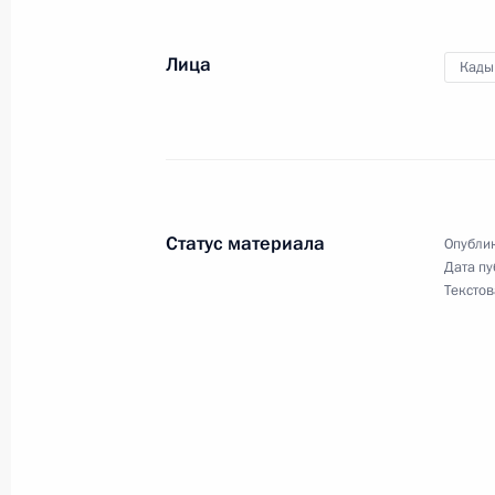
Лица
Кады
Совещание по итогам осмотра оли
7 февраля 2013 года, 19:30
Сочи
Осмотр олимпийских объектов при
Статус материала
Опублик
7 февраля 2013 года, 18:30
Сочи
Дата пу
Текстов
Присуждены премии для молодых уч
7 февраля 2013 года, 13:15