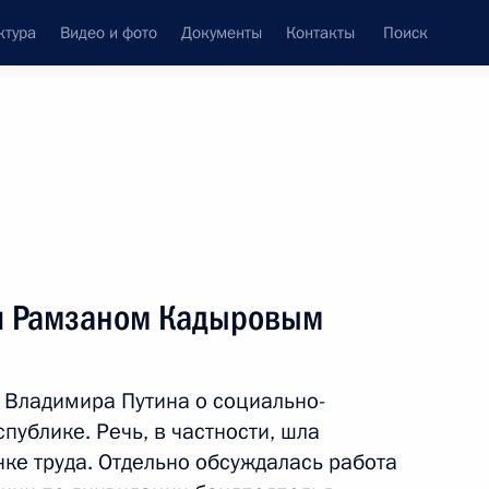
ктура
Видео и фото
Документы
Контакты
Поиск
венный Совет
Совет Безопасности
Комиссии и советы
леграммы
Сведения о Президенте
февраль, 2013
ть следующие материалы
ни Рамзаном Кадыровым
е
Владимира Путина о социально-
ранам МИД России с Днём
ублике. Речь, в частности, шла
нке труда. Отдельно обсуждалась работа