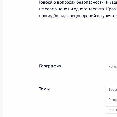
Говоря о вопросах безопасности, Р.Кад
не совершено ни одного теракта. Кро
проведён ряд спецопераций по уничт
Владимир Путин встретится с През
Ниинистё
8 февраля 2013 года, 13:00
7 февраля 2013 года, четверг
География
Чече
Встреча с главой компании «Кока-
7 февраля 2013 года, 21:45
Сочи
Темы
Борь
Рыно
До начала зимних Олимпийских игр
Экон
7 февраля 2013 года, 21:30
Сочи