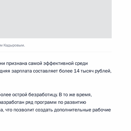
а Нурсултаном Назарбаевым
7
ом Кадыровым.
чни признана самой эффективной среди
дняя зарплата составляет более 14 тысяч рублей,
 МВД
8
12м
лее острой безработицу. В то же время,
 разработан ряд программ по развитию
а, что позволит создать дополнительные рабочие
олодых учёных за 2012 год
11
9м