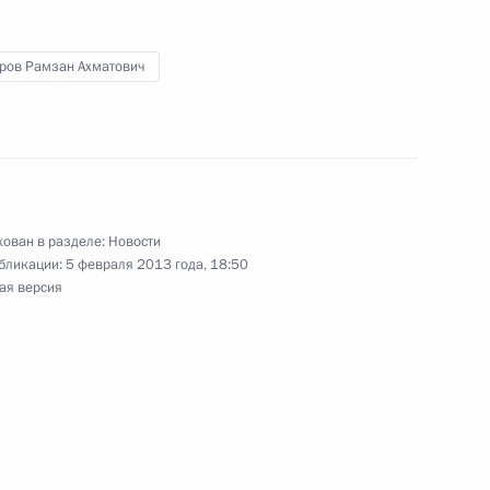
ров Рамзан Ахматович
мпийских объектов в Сочи
7
11м
брежного кластера
8
ован в разделе:
Новости
бликации:
5 февраля 2013 года, 18:50
ая версия
ёных за 2012 год