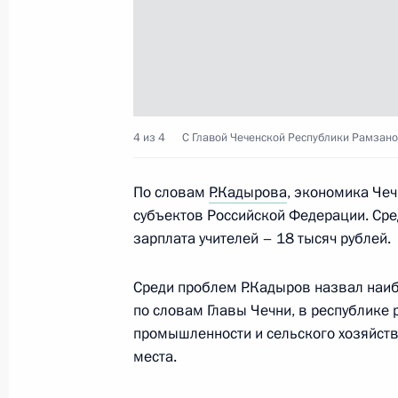
9 февраля 2013 года, 12:30
8 февраля 2013 года, пятница
Встреча с Президентом Казахстан
4 из 4
С Главой Чеченской Республики Рамзан
8 февраля 2013 года, 19:00
Москва, Кремль
По словам
Р.Кадырова
, экономика Че
субъектов Российской Федерации. Сре
зарплата учителей – 18 тысяч рублей.
Расширенное заседание коллегии
8 февраля 2013 года, 15:00
Москва
Среди проблем Р.Кадыров назвал наибо
по словам Главы Чечни, в республике
промышленности и сельского хозяйств
Вручение премий Президента для м
места.
8 февраля 2013 года, 13:15
Москва, Кремль