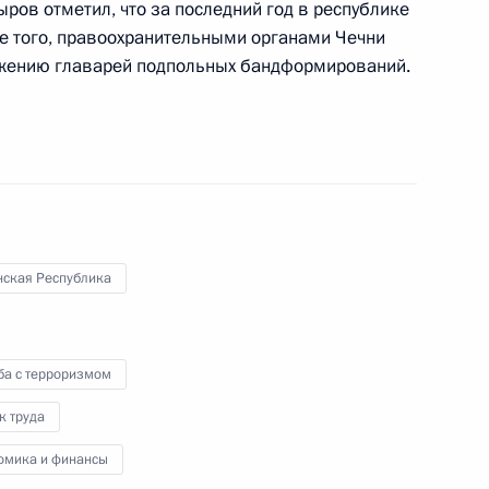
ыров отметил, что за последний год в республике
ме того, правоохранительными органами Чечни
ожению главарей подпольных бандформирований.
идентом Финляндии Саули
нская Республика
Кола» Мухтаром Кентом
ба с терроризмом
к труда
 в Сочи остался ровно год
5
11м
омика и финансы