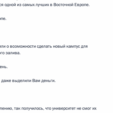
зидентом Ливана Мишелем
я одной из самых лучших в Восточной Европе.
ом всея Грузии Илиёй II
пе.
ефть» Игорем Сечиным
2
или о возможности сделать новый кампус для
го залива.
ень.
одных ресурсов и экологии
1
ы даже выделили Вам деньги.
ению, так получилось, что университет не смог их