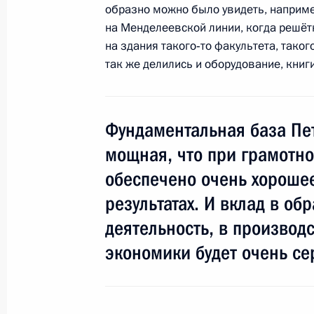
Андреем Костиным
образно можно было увидеть, наприме
на Менделеевской линии, когда решё
17 января 2013 года, 12:30
Московская обл
на здания такого‑то факультета, такого
так же делились и оборудование, книги
16 января 2013 года, среда
Приветствие участникам и гостям
Фундаментальная база Пет
«Гайдаровский форум – 2013»
мощная, что при грамотно
16 января 2013 года, 18:00
обеспечено очень хорошее
результатах. И вклад в об
деятельность, в производ
Совещание по экономическим воп
экономики будет очень с
16 января 2013 года, 12:30
Москва, Кремль