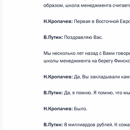
Владимир Путин встретится с Пре
образом, школа менеджмента считаетс
Слейманом и Католикосом-Патриарх
22 января 2013 года, 17:30
Н.Кропачев:
Первая в Восточной Евро
В.Путин:
Поздравляю Вас.
Встреча с главой компании «Росн
Мы несколько лет назад с Вами говор
22 января 2013 года, 17:15
школы менеджмента на берегу Финско
Н.Кропачев:
Да, Вы закладывали кам
Рабочая встреча с Министром прир
Сергеем Донским
В.Путин:
Да, я помню. Я помню, что м
22 января 2013 года, 12:20
Н.Кропачев:
Было.
В.Путин:
8 миллиардов рублей. К сожал
21 января 2013 года, понедельник