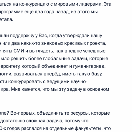
аться на конкуренцию с мировыми лидерами. Эта
рограмме ещё два года назад, из этого мы
этапа.
гского государственного
4
ашли поддержку у Вас, когда утверждали нашу
м
 или два каких‑то знаковых красивых проекта,
риняты СМИ и выглядеть, как внешне успешные
было решить более глобальные задачи, которые
рситету, который объединяет и гуманитариев,
ологии, развиваться вперёд, иметь такую базу,
 Совета Безопасности
1
ти конкурировать с ведущими научно-
асть, Ново-Огарёво
ра. Мне кажется, что мы эту задачу в основном
апе? Во‑первых, объединить те ресурсы, которые
 достаточно сложная задача, потому что
телем правления Банка ВТБ
3
90-х годов распался на отдельные факультеты,
что