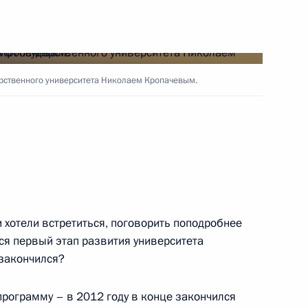
ами иностранных государств
15
10м
арственного университета Николаем Кропачевым.
1
-летием
 хотели встретиться, поговорить поподробнее
ся первый этап развития университета
 закончился?
рограмму – в 2012 году в конце закончился