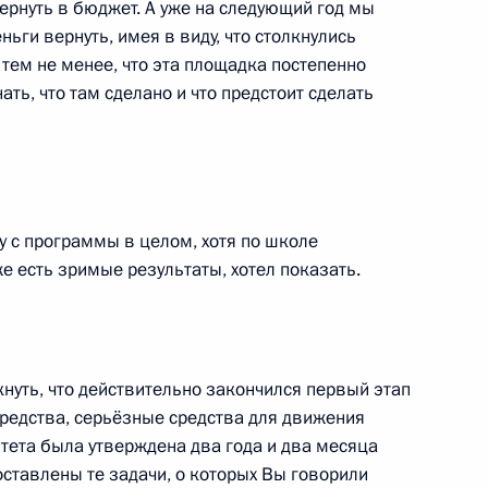
ернуть в бюджет. А уже на следующий год мы
я, президентом компании
ьги вернуть, имея в виду, что столкнулись
3
тем не менее, что эта площадка постепенно
ать, что там сделано и что предстоит сделать
авоохранения Вероникой
2
ну с программы в целом, хотя по школе
же есть зримые результаты, хотел показать.
кнуть, что действительно закончился первый этап
том ФИФА Йозефом Блаттером
редства, серьёзные средства для движения
тета была утверждена два года и два месяца
оставлены те задачи, о которых Вы говорили