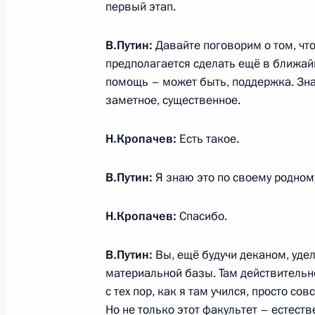
Заседание Комиссии по мониторинг
первый этап.
показателей социально-экономиче
В.Путин:
Давайте поговорим о том, что
23 января 2013 года, 20:45
Московская обл
предполагается сделать ещё в ближай
помощь – может быть, поддержка. Зн
заметное, существенное.
Встреча с Католикосом-Патриархом 
23 января 2013 года, 18:30
Московская обл
Н.Кропачев:
Есть такое.
В.Путин:
Я знаю это по своему родному
Встреча с Президентом Ливана М
Н.Кропачев:
Спасибо.
23 января 2013 года, 17:40
Московская обл
В.Путин:
Вы, ещё будучи деканом, уде
материальной базы. Там действительн
22 января 2013 года, вторник
с тех пор, как я там учился, просто со
Но не только этот факультет – естес