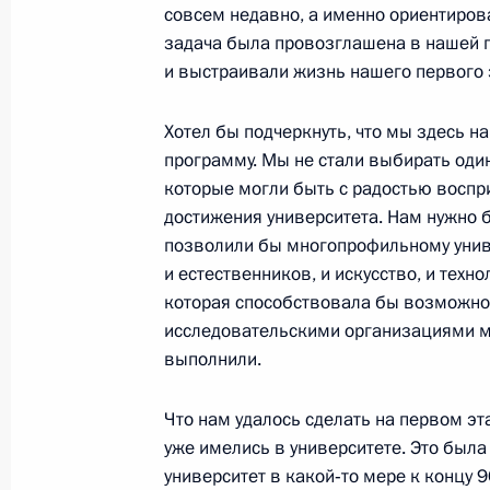
совсем недавно, а именно ориентиров
задача была провозглашена в нашей п
18 января 2013 года, пятница
и выстраивали жизнь нашего первого 
Встреча с ректором Санкт-Петербур
Хотел бы подчеркнуть, что мы здесь н
университета Николаем Кропачевы
программу. Мы не стали выбирать один
18 января 2013 года, 15:20
которые могли быть с радостью восп
достижения университета. Нам нужно 
позволили бы многопрофильному униве
и естественников, и искусство, и техн
Совещание с постоянными членами
которая способствовала бы возможнос
18 января 2013 года, 13:00
Московская обл
исследовательскими организациями ми
выполнили.
17 января 2013 года, четверг
Что нам удалось сделать на первом эт
уже имелись в университете. Это была
Встреча с президентом – председа
университет в какой‑то мере к концу 