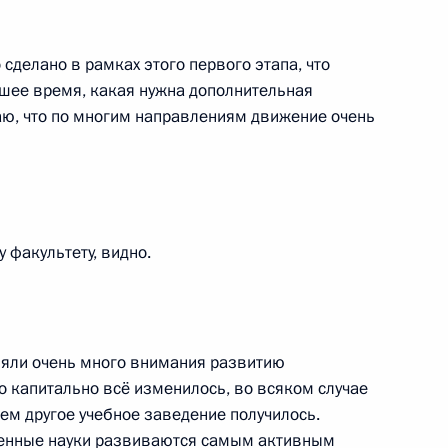
у достижения целевых
3
11м
ского развития
 сделано в рамках этого первого этапа, что
асть, Ново-Огарёво
шее время, какая нужна дополнительная
аю, что по многим направлениям движение очень
всея Грузии Илиёй II
1
асть, Ново-Огарёво
 факультету, видно.
ишелем Слейманом
4
асть, Ново-Огарёво
ляли очень много внимания развитию
о капитально всё изменилось, во всяком случае
всем другое учебное заведение получилось.
твенные науки развиваются самым активным