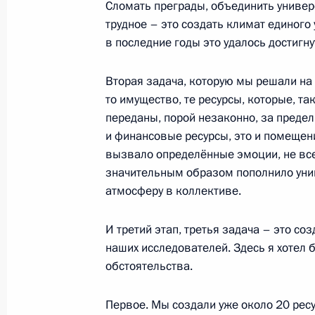
15 января 2013 года, вторник
Сломать преграды, объединить универ
трудное – это создать климат единого
Открытие штаб-квартиры Русского 
в последние годы это удалось достигну
в Москве
15 января 2013 года, 20:30
Москва
Вторая задача, которую мы решали на 
то имущество, те ресурсы, которые, т
переданы, порой незаконно, за пределы
и финансовые ресурсы, это и помещен
Российско-бангладешские перегов
вызвало определённые эмоции, не все
15 января 2013 года, 17:00
Москва, Кремль
значительным образом пополнило уни
атмосферу в коллективе.
И третий этап, третья задача – это с
Показа
наших исследователей. Здесь я хотел 
обстоятельства.
Первое. Мы создали уже около 20 рес