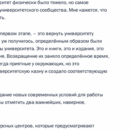
ситет физически было тяжело, но самое
 университетского сообщества. Мне кажется, что
географического общества
4
4м
ть.
первом этапе, – это вернуть университету
ак уж получилось, определённым образом были
 университета. Это и книги, это и издания, это
ия. Возвращение их заняло определённое время,
оры
12
гда приятные у окружающих, но это
верситетскую казну и создало соответствующую
оздание новых современных условий для работы
ть предыдущие материалы
бы отметить два важнейших, наверное,
урсных центров, которые предусматривают