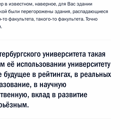
р в известном, наверное, для Вас здании
ткой были перегорожены здания, распадающиеся
асть, Ново-Огарёво
‑то факультета, такого‑то факультета. Точно
.
 Международной конференции
ербургского университета такая
м её использовании университету
 будущее в рейтингах, в реальных
разование, в научную
ственную, вклад в развитие
росам
8
8м
ерьёзным.