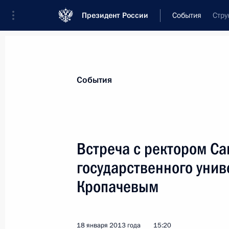
Президент России
События
Стру
Президент
Администрация
Государст
Новости
Стенограммы
Поездки
Те
События
Показа
Встреча с ректором Са
государственного уни
Владимир Путин встретится с Прем
Виктором Орбаном
Кропачевым
24 января 2013 года, 15:00
18 января 2013 года
15:20