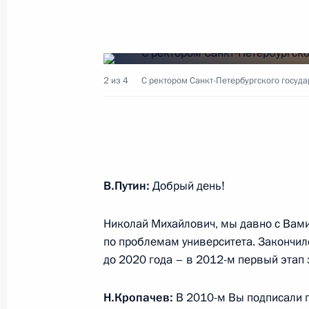
Вручение верительных грамот посл
24 января 2013 года, 12:30
Москва, Кремль
2 из 4
С ректором Санкт-Петербургского госуд
Встреча с Юрием Башметом
24 января 2013 года, 12:15
Москва, Кремль
В.Путин:
Добрый день!
Поздравление Юрию Башмету с 60
24 января 2013 года, 10:00
Николай Михайлович, мы давно с Вами
по проблемам университета. Закончил
до 2020 года – в 2012-м первый этап
23 января 2013 года, среда
Н.Кропачев:
В 2010-м Вы подписали п