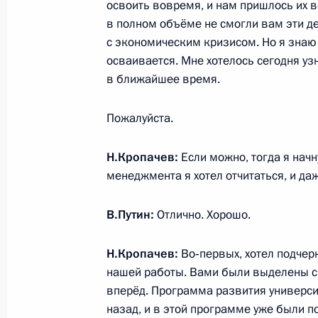
освоить вовремя, и нам пришлось их в
Встреча с председателем правлени
в полном объёме не смогли вам эти ден
с экономическим кризисом. Но я знаю 
«Транснефть» Николаем Токаревым
осваивается. Мне хотелось сегодня узн
21 января 2013 года, 17:30
в ближайшее время.
Пожалуйста.
Рабочая встреча с Министром здр
Скворцовой
Н.Кропачев:
Если можно, тогда я нач
менеджмента я хотел отчитаться, и да
21 января 2013 года, 12:20
В.Путин:
Отлично. Хорошо.
19 января 2013 года, суббота
Н.Кропачев:
Во‑первых, хотел подчер
Телефонный разговор с президен
нашей работы. Вами были выделены с
вперёд. Программа развития универси
19 января 2013 года, 15:30
назад, и в этой программе уже были п