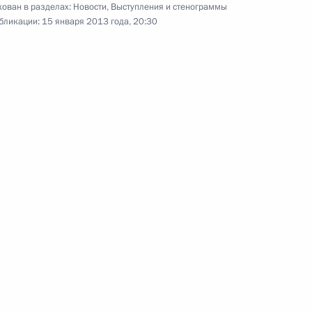
у достижения целевых
3
11м
ован в разделах:
Новости
,
Выступления и стенограммы
ского развития
бликации:
15 января 2013 года, 20:30
асть, Ново-Огарёво
всея Грузии Илиёй II
1
асть, Ново-Огарёво
ишелем Слейманом
4
асть, Ново-Огарёво