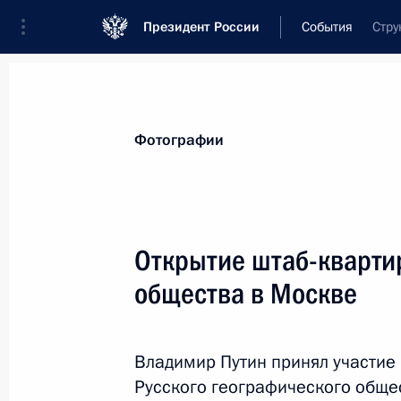
Президент России
События
Стру
Президент
Администрация
Государст
Новости
Стенограммы
Поездки
Те
Фотографии
Показа
Открытие штаб-кварти
общества в Москве
Владимир Путин встретится с Прем
Виктором Орбаном
24 января 2013 года, 15:00
Владимир Путин принял участие
Русского географического обще