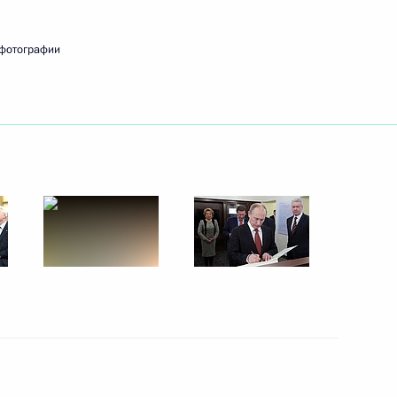
ами иностранных государств
15
10м
 фотографии
1
-летием