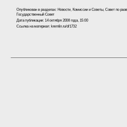
Опубликован в разделах:
Новости
,
Комиссии и Советы
,
Совет по раз
Государственный Совет
Дата публикации:
14 октября 2008 года, 15:00
Ссылка на материал:
kremlin.ru/d/1732