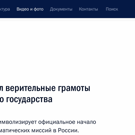
ктура
Видео и фото
Документы
Контакты
Поиск
си
ия, встречи
Встречи со СМИ
сентябрь, 2012
ть следующие материалы
л верительные грамоты
о государства
Совместная пресс-
конференция с Премьер-
символизирует официальное начало
министром Люксембурга
матических миссий в России.
Жан-Клодом Юнкером