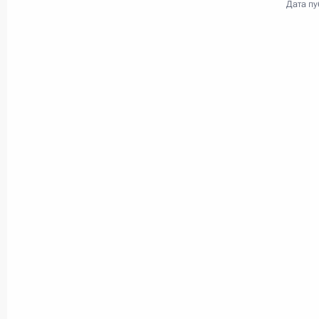
Дата пу
Пресс-конференция
по итогам форума АТЭС
9 сентября 2012 года
Видео, 1 ч.