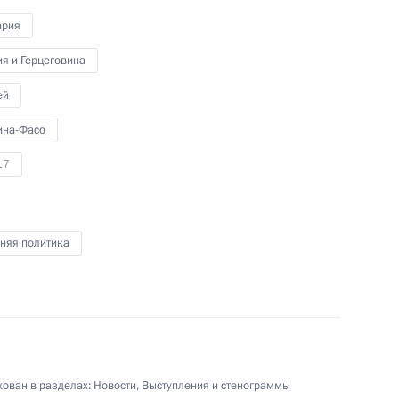
и призёрами
ария
Паралимпийских игр
в Лондоне
я и Герцеговина
ей
11 сентября 2012 года
Видео, 7 мин.
ина-Фасо
17
няя политика
ован в разделах:
Новости
,
Выступления и стенограммы