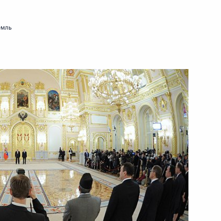
.
25 сентября 2012 года
Видео, 16 мин.
емль
Комментарий Владимира
Путина о событиях в Ливии