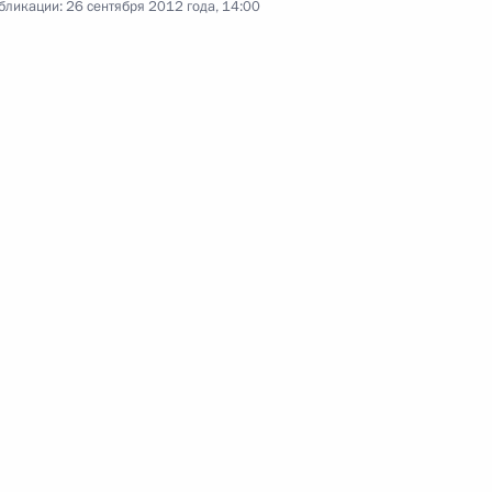
бликации:
26 сентября 2012 года, 14:00
Заседание лидеров
экономик форума АТЭС
8 сентября 2012 года
Видео, 9 мин.