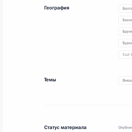
последствий наводнения
География
Болг
в Краснодарском крае
Босни
Брун
13 сентября 2012 года
Видео, 8 мин.
Бурк
Ещё 
Темы
Внеш
Статус материала
Опублик