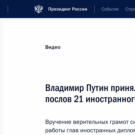
Президент России
События
Стру
Видеозаписи
Фотографии
Аудиозапи
Все материалы
Выступления
Совещан
Видео
Показа
Владимир Путин приня
послов 21 иностранног
Владимир Путин принял
верительные грамоты
Вручение верительных грамот 
послов 21 иностранного
работы глав иностранных дипло
государства