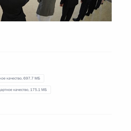
.
13 сентября 2012 года
Видео, 4 мин.
кое качество,
697.7 МБ
артное качество,
175.1 МБ
Встреча с победителями