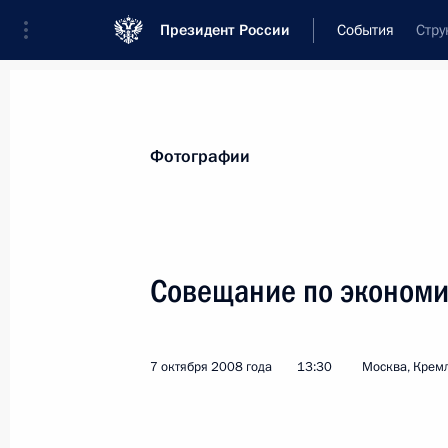
Президент России
События
Стру
Президент
Администрация
Государст
Новости
Стенограммы
Поездки
Те
Фотографии
Показа
Совещание по эконом
Федеральные законы о ратификаци
рамочной конвенции о приграничн
7 октября 2008 года
13:30
Москва, Крем
8 октября 2008 года, 13:00