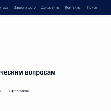
ктура
Видео и фото
Документы
Контакты
Поиск
венный Совет
Совет Безопасности
Комиссии и советы
леграммы
Сведения о Президенте
октябрь, 2008
ть следующие материалы
ическим вопросам
и протоколов к Европейской
ом сотрудничестве
ль
1 фотография