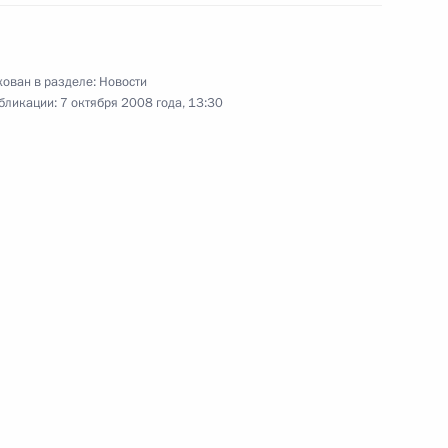
ован в разделе:
Новости
жника-реставратора,
бликации:
7 октября 2008 года, 13:30
велия Ямщикова с 70-летием
ссёра, сценариста,
 Махнача с 75-летием
азования и науки Андреем
1