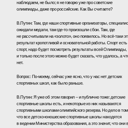
наблюдаем, не было; я не говорю уже про советские
олимпиады, даже про российские. Как Вы считаете?
В.Путин:
Там, где наши спортивные организаторы, специали
ожидали медали, там где‑то произошли сбои. Там, где
не рассчитывали на «золото», оно появилось. Но всё‑таки э
результат кропотливой и основательной работы. Спорт есть
спорт, надо будет посмотреть результаты всей Олимпиады,
и только после этого можно будет сказать, что удалось, а чт
нет.
Вопрос
: По‑моему, сейчас уже ясно, что у нас нет детских
спортивных школ, как было раньше.
В.Путин:
Я уже об этом говорил – и публично тоже: детские
спортивные школы есть, и некоторые из них называются
спортивными школами олимпийского резерва. Но дело в том
что все детско-юношеские спортивные школы находятся
в ведении Министерства образования, а это значит, что они 