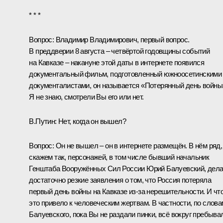
* * *
Вопрос:
Владимир Владимирович, первый вопрос.
В преддверии 8 августа – четвёртой годовщины событий
на Кавказе – накануне этой даты в интернете появился
документальный фильм, подготовленный южноосетинскими
документалистами, он называется «Потерянный день войны
Я не знаю, смотрели Вы его или нет.
В.Путин:
Нет, когда он вышел?
Вопрос
: Он не вышел – он в интернете размещён. В нём ряд,
скажем так, персонажей, в том числе бывший начальник
Генштаба Вооружённых Сил России Юрий Балуевский, дел
достаточно резкие заявления о том, что Россия потеряла
первый день войны на Кавказе из‑за нерешительности. И чт
это привело к человеческим жертвам. В частности, по слова
Балуевского, пока Вы не раздали пинки, всё вокруг пребыва