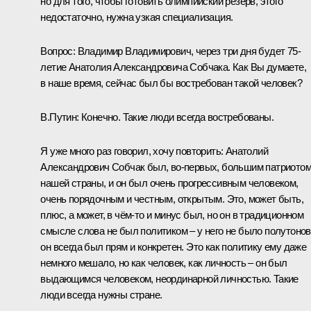
но для того, чтобы готовить олимпийский резерв, этого
недостаточно, нужна узкая специализация.
Вопрос:
Владимир Владимирович, через три дня будет 75-
летие Анатолия Александровича Собчака. Как Вы думаете,
в наше время, сейчас был бы востребован такой человек?
В.Путин:
Конечно. Такие люди всегда востребованы.
Я уже много раз говорил, хочу повторить: Анатолий
Александрович Собчак был, во‑первых, большим патриото
нашей страны, и он был очень прогрессивным человеком,
очень порядочным и честным, открытым. Это, может быть,
плюс, а может, в чём‑то и минус был, но он в традиционном
смысле слова не был политиком – у него не было полутонов
он всегда был прям и конкретен. Это как политику ему даже
немного мешало, но как человек, как личность – он был
выдающимся человеком, неординарной личностью. Такие
люди всегда нужны стране.