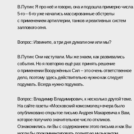
В.Путин
: Я про неё и говорю, она и подошла примерно числа
5-го – 6-го уже начались массированные обстрелы
с применением артиллерии, танков и реактивных систем
залпового огня.
Вопрос
: Извините, а три дня думали они или мы?
В.Путин:
Они наступали. Мы же знаем, как развивались
события. Но я повторяю ещё раз: принять решение
о применении Вооружённых Сил – это очень ответственное
дело, поэтому здесь действительно нужно как следует
подумать. Всегда нужно подумать.
Вопрос
: Владимир Владимирович, к несколько другой теме.
На сайте газеты «Московский комсомолец» вчера было
опубликовано открытое письмо Андрея Макаревича к Вам,
которое получило значительное число откликов.
Ознакомились ли Вы с содержанием этого письма и как Вы
могли бы прокомментировать поднятую музыкантом