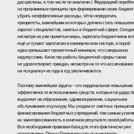
дисциплины, в том числе по аналогии с Федерацией перейти
на программные принципы при формировании своих бюджет
убрать неэффективные расходы, чётко определить
приоритеты, важнейшим из которых должно стать повышен
зарплат специалистов, занятых в бюджетной сфере. Сегодн
несмотря на уже принятые меры, зарплаты бюджетников вс
ещё уступают зарплатам в коммерческом секторе, а порой
едва превышают прожиточный минимум, что совершенно
недопустимо. Качество работы бюджетной сферы также
не удовлетворяет граждан, несмотря на то что ассигнования
на «социалку» из года в год увеличиваются.
Поэтому важнейшая задача – это кардинальное повышение
эффективности использования средств, которые государст
выделяет на образование, здравоохранение, социальное
обслуживание и культуру. Мы уходим от сметных принципо
финансирования бюджетных учреждений, тем самым усили
их заинтересованность в конечном результате своей работы
Вся необходимая правовая база для этого фактически уже
подготовлена. Прошу Правительство осуществлять