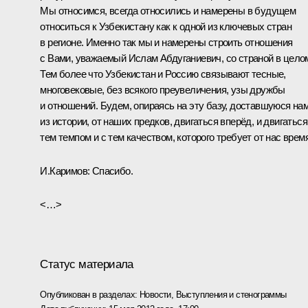
Мы относимся, всегда относились и намерены в будущем
относиться к Узбекистану как к одной из ключевых стран
в регионе. Именно так мы и намерены строить отношения
с Вами, уважаемый Ислам Абдуганиевич, со страной в цело
Тем более что Узбекистан и Россию связывают тесные,
многовековые, без всякого преувеличения, узы дружбы
и отношений. Будем, опираясь на эту базу, доставшуюся на
из истории, от наших предков, двигаться вперёд, и двигаться
тем темпом и с тем качеством, которого требует от нас время
И.Каримов:
Спасибо.
<…>
Статус материала
Опубликован в разделах:
Новости
,
Выступления и стенограммы