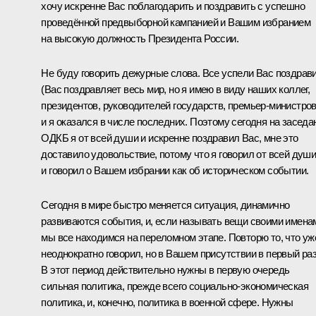
хочу искренне Вас поблагодарить и поздравить с успешно
проведённой предвыборной кампанией и Вашим избранием
на высокую должность Президента России.
Не буду говорить дежурные слова. Все успели Вас поздрав
(Вас поздравляет весь мир, но я имею в виду наших коллег,
президентов, руководителей государств, премьер-министров
и я оказался в числе последних. Поэтому сегодня на
заседа
ОДКБ
я от всей души и искренне поздравил Вас, мне это
доставило удовольствие, потому что я говорил от всей душ
и говорил о Вашем избрании как об историческом событии.
Сегодня в мире быстро меняется ситуация, динамично
развиваются события, и, если называть вещи своими имена
мы все находимся на переломном этапе. Повторю то, что уж
неоднократно говорил, но в Вашем присутствии в первый раз
В этот период действительно нужны в первую очередь
сильная политика, прежде всего социально-экономическая
политика, и, конечно, политика в военной сфере. Нужны