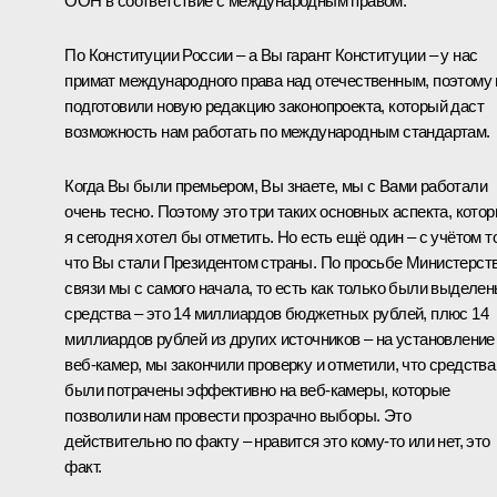
ООН в соответствие с международным правом.
По Конституции России – а Вы гарант Конституции – у нас
примат международного права над отечественным, поэтому
подготовили новую редакцию законопроекта, который даст
возможность нам работать по международным стандартам.
Когда Вы были премьером, Вы знаете, мы с Вами работали
очень тесно. Поэтому это три таких основных аспекта, кото
я сегодня хотел бы отметить. Но есть ещё один – с учётом то
что Вы стали Президентом страны. По просьбе Министерст
связи мы с самого начала, то есть как только были выделе
средства – это 14 миллиардов бюджетных рублей, плюс 14
миллиардов рублей из других источников – на установление
веб-камер, мы закончили проверку и отметили, что средства
были потрачены эффективно на веб-камеры, которые
позволили нам провести прозрачно выборы. Это
действительно по факту – нравится это кому‑то или нет, это
факт.