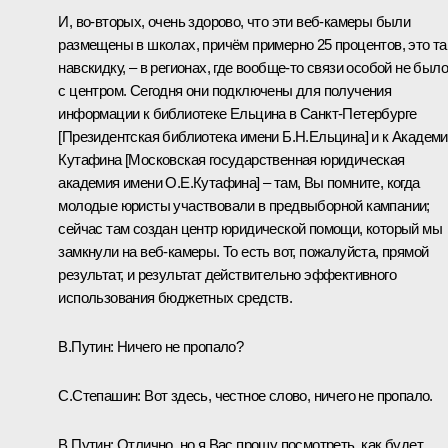
И, во‑вторых, очень здорово, что эти веб-камеры были
размещены в школах, причём примерно 25 процентов, это та
навскидку, – в регионах, где вообще‑то связи особой не было
с центром. Сегодня они подключены для получения
информации к библиотеке Ельцина в Санкт-Петербурге
[Президентская библиотека имени Б.Н.Ельцина]
и к Академ
Кутафина [Московская государственная юридическая
академия имени О.Е.Кутафина] – там, Вы помните, когда
молодые юристы участвовали в предвыборной кампании;
сейчас там создан центр юридической помощи, который мы
замкнули на веб-камеры. То есть вот, пожалуйста, прямой
результат, и результат действительно эффективного
использования бюджетных средств.
В.Путин:
Ничего не пропало?
С.Степашин
: Вот здесь, честное слово, ничего не пропало.
В.Путин
: Отлично, но я Вас прошу посмотреть, как будет