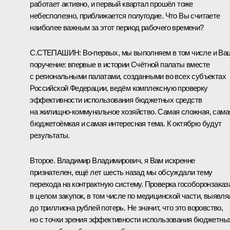
работает активно, и первый квартал прошёл тоже
небесполезно, приближается полугодие. Что Вы считаете
наиболее важным за этот период рабочего времени?
С.СТЕПАШИН
: Во‑первых, мы выполняем в том числе и Ва
поручение: впервые в истории Счётной палаты вместе
с региональными палатами, созданными во всех субъектах
Российской Федерации, ведём комплексную проверку
эффективности использования бюджетных средств
на жилищно-коммунальное хозяйство. Самая сложная, сама
бюджетоёмкая и самая интересная тема. К октябрю будут
результаты.
Второе. Владимир Владимирович, я Вам искренне
признателен, ещё лет шесть назад мы обсуждали тему
перехода на контрактную систему. Проверка гособоронзаказ
в целом закупок, в том числе по медицинской части, выявля
до триллиона рублей потерь. Не значит, что это воровство,
но с точки зрения эффективности использования бюджетны