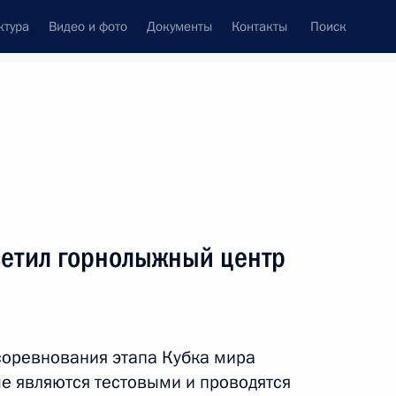
ктура
Видео и фото
Документы
Контакты
Поиск
венный Совет
Совет Безопасности
Комиссии и советы
леграммы
Сведения о Президенте
февраль, 2012
ть следующие материалы
етил горнолыжный центр
 Совета Безопасности
соревнования этапа Кубка мира
ые являются тестовыми и проводятся