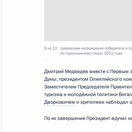
Совещание по вопросам исполнени
16 февраля 2012 года, 14:30
Московская об
В Госдуму внесён законопроект о 
9 из 12
Церемония награждения победителя и пр
по горнолыжному спорту 2012 года.
депутатов нижней палаты парламен
16 февраля 2012 года, 09:55
Дмитрий Медведев вместе с Первым з
Думы, президентом Олимпийского ком
Заместителем Председателя Правите
15 февраля 2012 года, среда
туризма и молодёжной политики
Витал
Дворковичем
и зрителями наблюдал з
Соболезнования родным и близким
15 февраля 2012 года, 18:20
По их завершении Президент вручил н