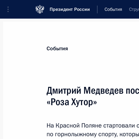
Президент России
События
Стру
Президент
Администрация
Государст
Новости
Стенограммы
Поездки
Те
События
Показа
Дмитрий Медведев пос
«Роза Хутор»
Совещание с постоянными членами
17 февраля 2012 года, 14:20
На Красной Поляне стартовали 
по горнолыжному спорту, котор