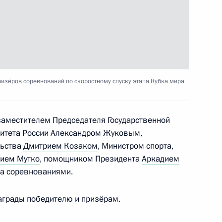
я поручений Президента
:
4
ласть, Горки
новом порядке выборов
изёров соревнований по скоростному спуску этапа Кубка мира
та
аместителем Председателя Государственной
итета России
Александром Жуковым
,
льства
Дмитрием Козаком
, Министром спорта,
ием Мутко
, помощником Президента
Аркадием
а соревнованиями.
 режиссёра Евгения Ташкова
аграды победителю и призёрам.