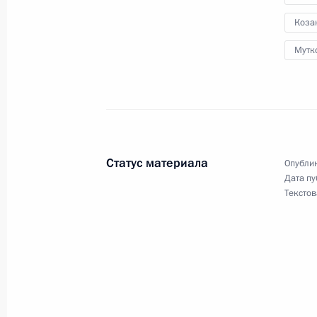
и аспирантов
Коза
15 февраля 2012 года, 09:30
Мутк
14 февраля 2012 года, вторник
Президент внёс в Госдуму проект 
в Уголовно-процессуальный кодекс
Статус материала
Опублик
14 февраля 2012 года, 16:45
Дата пу
Текстов
Совещание о мерах по реализации
14 февраля 2012 года, 14:30
Московская об