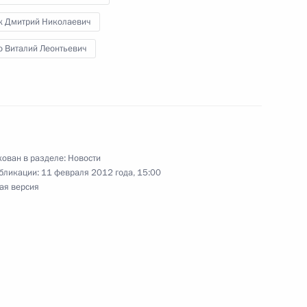
к Дмитрий Николаевич
о Виталий Леонтьевич
закона о внесении изменений
ован в разделе:
Новости
бликации:
11 февраля 2012 года, 15:00
ая версия
 жилищной политики
9
10м
ласть, Горки