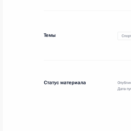
1 февраля 2012 года
Аудио, 4 мин.
Темы
Спор
Статус материала
Опублик
Дата пу
Встреча с победителями
и призёрами Первых зимних
юношеских Олимпийских игр
2012 года