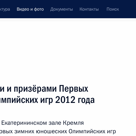
ктура
Видео и фото
Документы
Контакты
Поиск
си
ия, встречи
Встречи со СМИ
февраль, 2012
ть следующие материалы
ми и призёрами Первых
мпийских игр 2012 года
Заседание коллегии
Федеральной службы
 Екатерининском зале Кремля
безопасности
ервых зимних юношеских Олимпийских игр