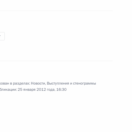
30 января 2012 года
Аудио, 7 мин.
т
ован в разделах:
Новости
,
Выступления и стенограммы
бликации:
25 января 2012 года, 16:30
Президент провёл заседание
Комиссии по модернизации
и технологическому развитию
экономики России