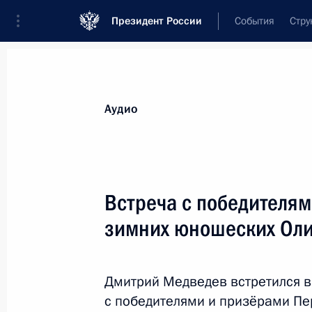
Президент России
События
Стру
Видеозаписи
Фотографии
Аудиозапи
Все материалы
Выступления
Совещан
Аудио
Показа
Встреча с победителя
зимних юношеских Оли
Вручение премий
Президента для молодых
Дмитрий Медведев встретился в
учёных за 2011 год
с победителями и призёрами П