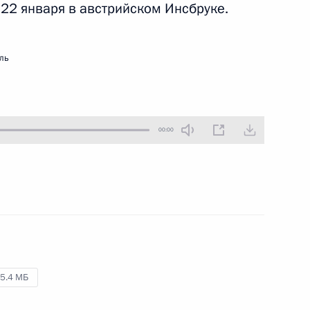
 22 января в австрийском Инсбруке.
7 февраля 2012 года
Аудио, 9 мин.
ль
00:00
Вручение государственных
наград сотрудникам органов
5.4 МБ
внутренних дел