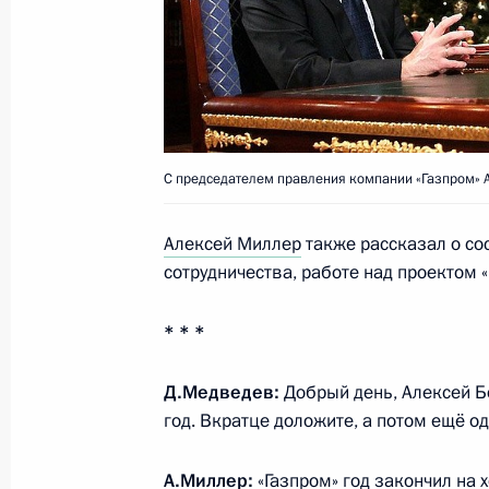
Рабочая встреча с Главой Республ
Меркушкиным
16 января 2012 года, 16:00
Саранск
С председателем правления компании «Газпром»
Алексей Миллер
также рассказал о со
Президент внёс в Госдуму проект 
сотрудничества, работе над проектом 
наделения полномочиями глав рег
16 января 2012 года, 13:00
* * *
Д.Медведев:
Добрый день, Алексей Бо
13 января 2012 года, пятница
год. Вкратце доложите, а потом ещё о
Совещание с постоянными членами
А.Миллер:
«Газпром» год закончил на 