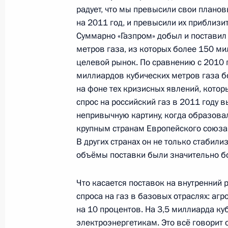
13 января 2012 года, 16:30
Московская обла
радует, что мы превысили свои плано
на 2011 год, и превысили их приблизи
Суммарно «Газпром» добыл и поставил
метров газа, из которых более 150 м
Поручения по итогам совещания, п
целевой рынок. По сравнению с 2010 
к зимним Олимпийским играм 2014
миллиардов кубических метров газа бо
13 января 2012 года, 15:50
на фоне тех кризисных явлений, кото
спрос на российский газ в 2011 году 
непривычную картину, когда образова
крупным странам Европейского союза. 
Принята отставка губернатора Арх
В других странах он не только стабил
Михальчука
объёмы поставки были значительно б
13 января 2012 года, 15:40
Что касается поставок на внутренний 
спроса на газ в базовых отраслях: аг
Встреча с руководством Генпрокур
на 10 процентов. На 3,5 миллиарда ку
международного прокурорского со
электроэнергетикам. Это всё говорит 