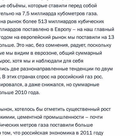
сть, Горки
вые объёмы, которые ставили перед собой
тельно на 7,5 миллиарда кубометров газа.
 на рынок более 513 миллиардов кубических
иллиардов поставлено в Европу – на наш главный
освящённого ходу подготовки
годом на европейский рынок мы поставили на 13
 года в Сочи
льше. Это нас, без сомнения, радует, поскольку
рые мы видим в еврозоне, общий суммарный
вырос, хотя мы и наблюдали для себя
лись две разнонаправленные тенденции по двум
В этих странах спрос на российский газ рос.
ангельской области Ильи
изировался, а даже снижался, но суммарные
ольше 2010 года.
рынок, хотелось бы отметить существенный рост
рохимии, цементной промышленности – почти
атуры и представителями
бических метров газа поставили больше
4
6м
общества
о том, что российская экономика в 2011 году