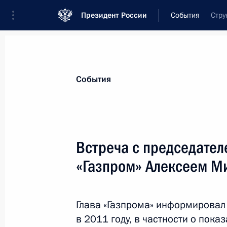
Президент России
События
Стру
Президент
Администрация
Государст
Новости
Стенограммы
Поездки
Те
События
Показа
Встреча с председате
«Газпром» Алексеем М
17 января 2012 года, вторник
Принята отставка губернатора Вол
Бровко
Глава «Газпрома» информировал
в 2011 году, в частности о пока
17 января 2012 года, 17:30