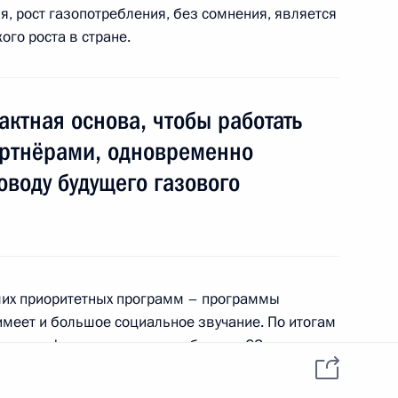
я, рост газопотребления, без сомнения, является
сть, Горки
го роста в стране.
 должности помощника
актная основа, чтобы работать
ртнёрами, одновременно
оводу будущего газового
ие с руководством ряда
3
их приоритетных программ – программы
имеет и большое социальное звучание. По итогам
сть, Горки
нь газификации в стране – больше 63
а селе – больше 45 процентов.