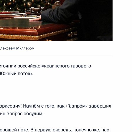
ики Мордовии Николаем
1
 Алексеем Миллером.
стоянии российско-украинского газового
закона об изменении порядка
«Южный поток».
ионов
рисович! Начнём с того, как «Газпром» завершил
дин вопрос обсудим.
 Совета Безопасности
1
хорошей ноте. В первую очередь, конечно же, нас