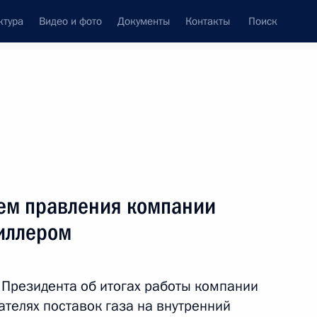
ктура
Видео и фото
Документы
Контакты
Поиск
венный Совет
Совет Безопасности
Комиссии и советы
леграммы
Сведения о Президенте
январь, 2012
ть следующие материалы
лем правления компании
иллером
гоградской области Анатолия
 Президента об итогах работы компании
зателях поставок газа на внутренний