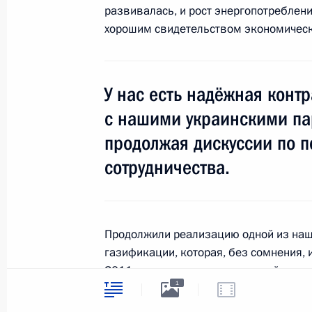
развивалась, и рост энергопотреблени
13 января 2012 года, 14:30
Московская обла
хорошим свидетельством экономическо
Джахан Поллыева освобождена от
У нас есть надёжная контр
Президента
с нашими украинскими па
13 января 2012 года, 14:00
продолжая дискуссии по п
сотрудничества.
12 января 2012 года, четверг
Дмитрий Медведев провёл совещан
Продолжили реализацию одной из наш
российских банков
газификации, которая, без сомнения, 
12 января 2012 года, 14:30
Московская обла
2011 года мы вышли на средний урове
1
процентов, в городах – больше 70 и н