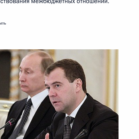
енствования межбюджетных отношений.
ние по экономическим
3
мль
асть, Горки
Ромэн»
реализации Послания
ию