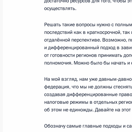
достаточно ресурсов для того, чтобы 
направленных на обеспечение прав
осуществлять.
27 декабря 2011 года, 16:40
Решать такие вопросы нужно с полны
последствий как в краткосрочной, так 
отдалённой перспективе. Возможно, п
Распоряжение об образовании рабо
и дифференцированный подход в зави
предложений, направленных на р
от готовности регионов принимать до
увековечения памяти жертв полити
полномочия. Можно было бы начать и с
27 декабря 2011 года, 16:30
На мой взгляд, нам уже давным-давно 
федерация, что мы не должны стеснять
Встреча с членами Правительства
создавая дифференцированные правов
налоговые режимы в отдельных регион
27 декабря 2011 года, 15:00
Москва
об этом не единожды. Давайте на этот
Обозначу самые главные подходы и с
Представление офицеров, назначе