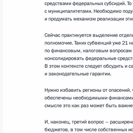
средствами федеральных субсидий. То
26 декабря 2011 года, 13:10
с муниципалитетами. Необходимо поду
и продумать механизм реализации эти
Сейчас практикуется выделение отдел
24 декабря 2011 года, суббота
полномочие. Таких субвенций уже 21 н
Интервью азербайджанскому теле
по финансовым, налоговым вопросам
AzTV
консолидировать федеральные средст
В этом контексте следует обсудить и
24 декабря 2011 года, 21:20
и законодательные гарантии.
Нужно избавить регионы от опасений, 
Телефонный разговор с Президен
обеспечены необходимыми финансами. 
Алиевым
смысле это как раз может быть важне
24 декабря 2011 года, 13:00
И, наконец, третий вопрос – расширен
бюджетов, в том числе собственных и