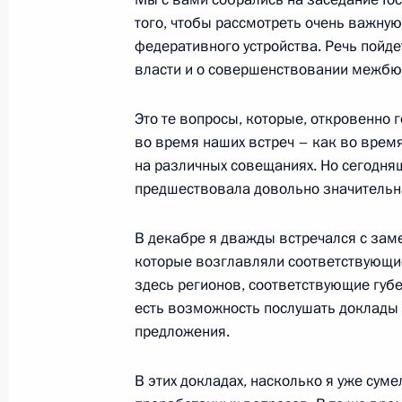
того, чтобы рассмотреть очень важну
федеративного устройства. Речь пойд
власти и о совершенствовании межбю
Вячеслав Володин назначен Первы
Администрации Президента
Это те вопросы, которые, откровенно 
27 декабря 2011 года, 18:50
во время наших встреч – как во врем
на различных совещаниях. Но сегодняш
предшествовала довольно значительн
Антон Вайно назначен Министром 
В декабре я дважды встречался с зам
Правительства
которые возглавляли соответствующие
27 декабря 2011 года, 18:40
здесь регионов, соответствующие губер
есть возможность послушать доклады о
предложения.
Владислав Сурков назначен Замест
Правительства
В этих докладах, насколько я уже суме