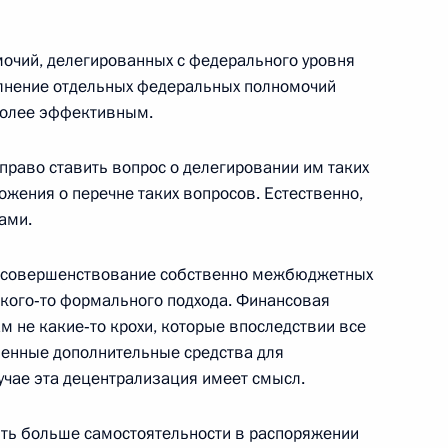
ь
мочий, делегированных с федерального уровня
олнение отдельных федеральных полномочий
более эффективным.
Днём спасателя
право ставить вопрос о делегировании им таких
жения о перечне таких вопросов. Естественно,
ами.
к
то совершенствование собственно межбюджетных
акого‑то формального подхода. Финансовая
а
9
19м
м не какие‑то крохи, которые впоследствии все
венные дополнительные средства для
ь
учае эта децентрализация имеет смысл.
ить больше самостоятельности в распоряжении
ии Гудлаку Джонатану