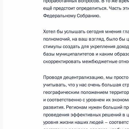
проработанных вопросов. В то же вре
27 декабря 2011 года, 18:00
Московская обл
ещё предстоит определиться. Часть э
Федеральному Собранию.
Поздравление кинорежиссёру, сцен
Хотел бы услышать сегодня мнения гл
РСФСР Сергею Колосову
полномочий, на ваш взгляд, было бы 
стимулы создать для укрепления доход
27 декабря 2011 года, 17:00
базы муниципалитетов и каким образ
скорректировать межбюджетные отно
Рабочая встреча с советником Пре
Проводя децентрализацию, мы просто
Совета по развитию гражданского 
учитывать, что у нас очень большая ст
Михаилом Федотовым
географическим положением террито
27 декабря 2011 года, 16:45
Московская обл
и соответственно с уровнем их эконом
развития. Регионам нужен больший пр
проведения эффективных решений в 
уровня жизни наших людей – соответс
Президент внёс в Государственную 