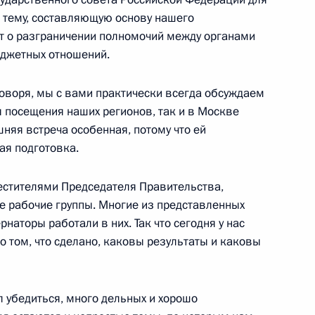
ю тему, составляющую основу нашего
ет о разграничении полномочий между органами
джетных отношений.
м заместителем Руководителя
говоря, мы с вами практически всегда обсуждаем
я посещения наших регионов, так и в Москве
няя встреча особенная, потому что ей
ая подготовка.
– Руководителем Аппарата
естителями Председателя Правительства,
 рабочие группы. Многие из представленных
наторы работали в них. Так что сегодня у нас
 том, что сделано, каковы результаты и каковы
ителем Председателя
1
л убедиться, много дельных и хорошо