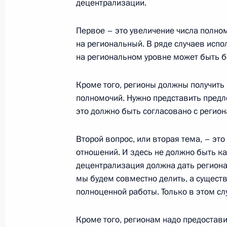
децентрализации.
должности
27 декабря 2011 года, 14:20
Москва, Кремл
Первое – это увеличение числа полно
на региональный. В ряде случаев исп
на региональном уровне может быть 
Поздравление сотрудникам МЧС с 
Кроме того, регионы должны получить 
27 декабря 2011 года, 09:00
полномочий. Нужно представить предло
это должно быть согласовано с регион
26 декабря 2011 года, понедельни
Второй вопрос, или вторая тема, – э
отношений. И здесь не должно быть к
Заседание Государственного совет
децентрализация должна дать региона
мы будем совместно делить, а сущест
26 декабря 2011 года, 15:30
Москва, Кремл
полноценной работы. Только в этом сл
Кроме того, регионам надо предостав
Соболезнования Президенту Нигер