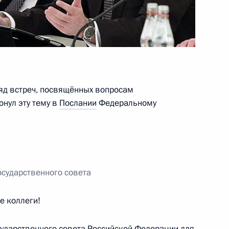
телем России в Совете
ссии
ряд встреч, посвящённых вопросам
ру Олега Кувшинникова
онул эту тему в
Послании
Федеральному
ской области
осударственного совета
ерах, принимаемых для
е коллеги!
ения в Восточной Сибири
сударственного совета Российской Федерации для