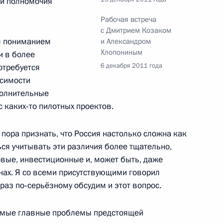
эти полномочия
 детей-сирот
Рабочая встреча
с Дмитрием Козаком
м пониманием
и Александром
Хлопониным
и в более
6 декабря 2011 года
отребуется
чей группы по подготовке
симости
еализацию программы
полнительные
ческих репрессий
 каких‑то пилотных проектов.
пора признать, что Россия настолько сложна как
ся учитывать эти различия более тщательно,
ые, инвестиционные и, может быть, даже
1
7м
ах. Я со всеми присутствующими говорил
 раз по‑серьёзному обсудим и этот вопрос.
амые главные проблемы предстоящей
нных на высшие командные
4