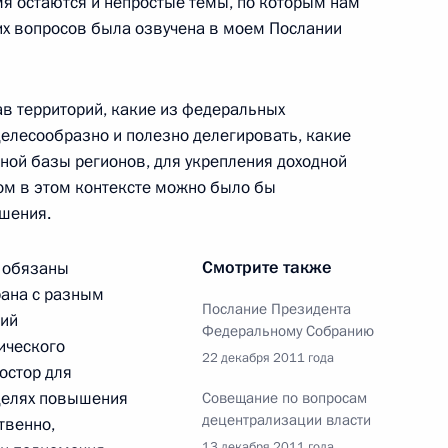
мя остаются и непростые темы, по которым нам
асть, Горки
тих вопросов была озвучена в моем Послании
аристу, народному артисту
ав территорий, какие из федеральных
целесообразно и полезно делегировать, какие
ной базы регионов, для укрепления доходной
ом в этом контексте можно было бы
шения.
зидента, председателем
1
Смотрите также
 обязаны
общества и правам человека
рана с разным
Послание Президента
рий
Федеральному Собранию
асть, Горки
ического
22 декабря 2011 года
остор для
целях повышения
Совещание по вопросам
децентрализации власти
твенно,
Думу ряд законов,
13 декабря 2011 года