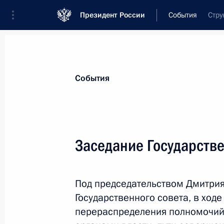
Президент России
События
Стру
Президент
Администрация
Государст
Новости
Стенограммы
Поездки
Те
События
Показа
Заседание Государстве
28 декабря 2011 года, среда
Под председательством Дмитрия
Совещание с постоянными членами
Государственного совета, в ход
28 декабря 2011 года, 17:30
Московская обл
перераспределения полномочий