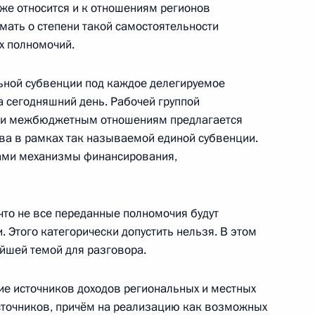
 же относится и к отношениям регионов
мать о степени такой самостоятельности
х полномочий.
ьной субвенции под каждое делегируемое
а сегодняшний день. Рабочей группой
видению и радиовещанию
1
 и межбюджетным отношениям предлагается
ва в рамках так называемой единой субвенции.
 сами механизмы финансирования,
что не все переданные полномочия будут
том Азербайджана Ильхамом
Этого категорически допустить нельзя. В этом
йшей темой для разговора.
ие источников доходов региональных и местных
сточников, причём на реализацию как возможных