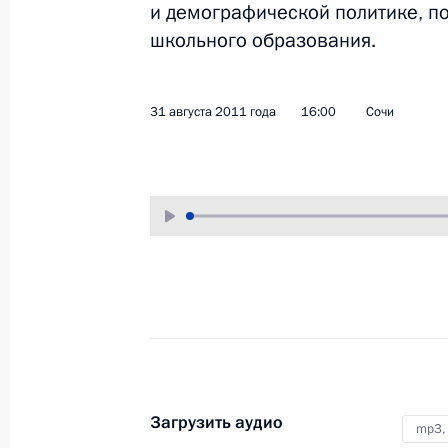
и демографической политике, п
2 сентября 2011 года
Аудио, 9 мин.
школьного образования.
31 августа 2011 года
16:00
Сочи
В День знаний Дмитрий Медведев
посетил сельскую школу и открыл
президентское кадетское училище
Загрузить аудио
mp3,