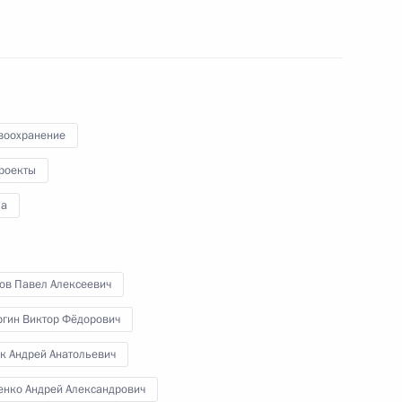
31 августа 2011 года
Аудио, 14 мин.
воохранение
роекты
а
хов Павел Алексеевич
Совещание по вопросу
ргин Виктор Фёдорович
законодательного
к Андрей Анатольевич
обеспечения системы
енко Андрей Александрович