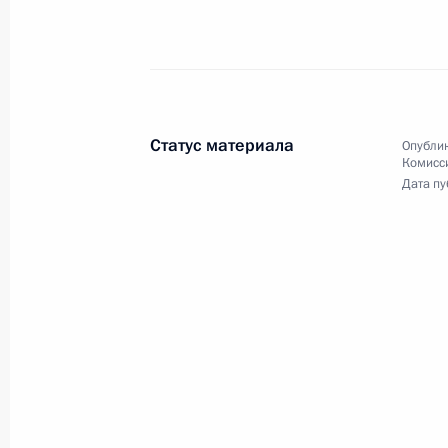
26 августа 2011 года
Аудио, 5 мин.
Статус материала
Опублик
Комисс
Дата пу
Совещание по вопросам
развития водного хозяйства
Волги