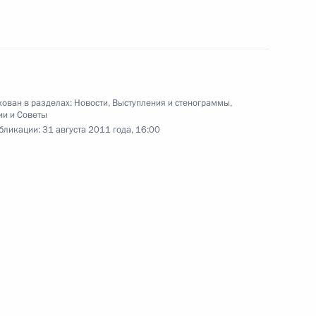
образования
18 августа 2011 года
Аудио, 18 мин.
ован в разделах:
Новости
,
Выступления и стенограммы
,
ии и Советы
бликации:
31 августа 2011 года, 16:00
Встреча с работниками
агропромышленного
комплекса Кубани