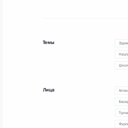
1 сентября 2011 года
Аудио, 4 мин.
Темы
Здра
Нацп
Школ
Лица
Аста
Встреча с членами
Баса
студенческой сборной
Турча
России
Фурс