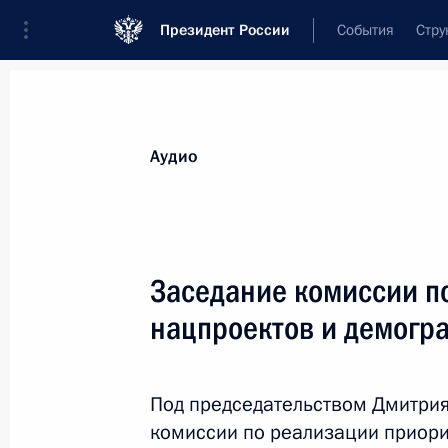
Президент России
События
Стру
Видеозаписи
Фотографии
Аудиозапи
Все материалы
Выступления
Совещан
Аудио
Показа
Заседание комиссии п
нацпроектов и демогр
Заявления для прессы
по итогам российско-
Под председательством Дмитрия
таджикистанских
комиссии по реализации приор
переговоров