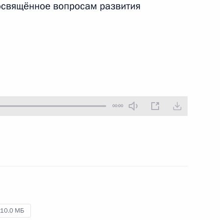
освящённое вопросам развития
2 сентября 2011 года
Аудио, 6 мин.
00:00
Заседание комиссии
по реализации приоритетных
нацпроектов и демографической
политике
10.0 МБ