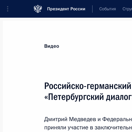
Президент России
События
Стру
Видеозаписи
Фотографии
Аудиозапи
Все материалы
Выступления
Совещан
Видео
Показа
Российско-германский
«Петербургский диалог
Пресс-конференция
по итогам российско-
Дмитрий Медведев и Федеральн
германских
приняли участие в заключитель
межгосударственных