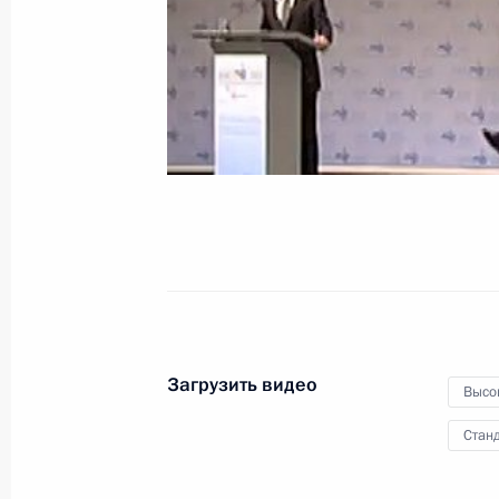
крушения теплохода
«Булгария»
15 июля 2011 года
Видео, 9 мин.
Загрузить видео
Высо
Станд
Рабочая встреча с вице-премьеро