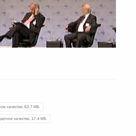
одиннадцати послов
14 июля 2011 года
Видео, 8 мин.
кое качество,
62.7 МБ
артное качество,
17.4 МБ
м
Встреча с представителями