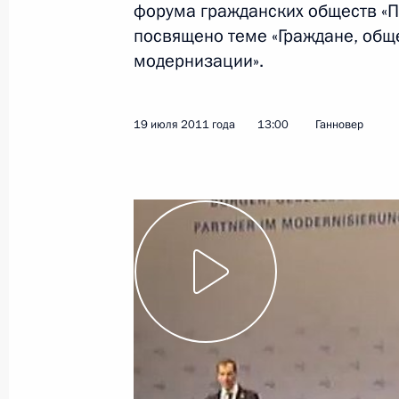
форума гражданских обществ «П
консультаций
посвящено теме «Граждане, обще
19 июля 2011 года
Видео, 24 мин.
модернизации».
19 июля 2011 года
13:00
Ганновер
Специальное совещание
по расследованию причин