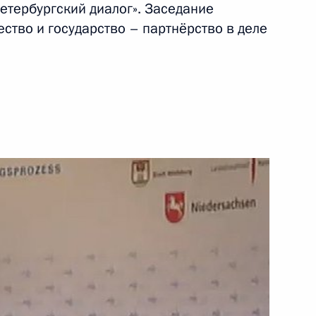
етербургский диалог». Заседание
ство и государство – партнёрство в деле
19 июля 2011 года
Видео, 6 мин.
Дмитрий Медведев принял
верительные грамоты