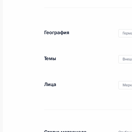
Сергеем Ивановым и Министром
обороны Анатолием Сердюковым
12 июля 2011 года
Видео, 12 мин.
География
Герм
Темы
Внеш
Лица
Мерк