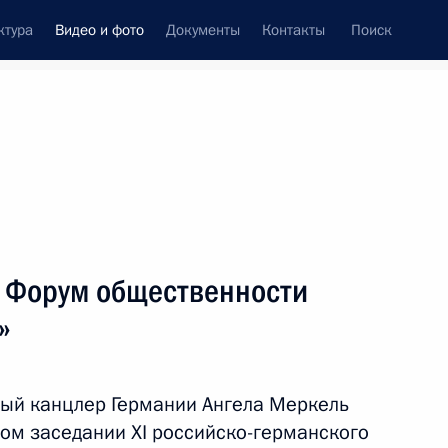
ктура
Видео и фото
Документы
Контакты
Поиск
си
ия, встречи
Встречи со СМИ
июль, 2011
ть следующие материалы
 Форум общественности
»
Российско-германский
Форум общественности
ый канцлер Германии Ангела Меркель
«Петербургский диалог»
ном заседании XI российско-германского