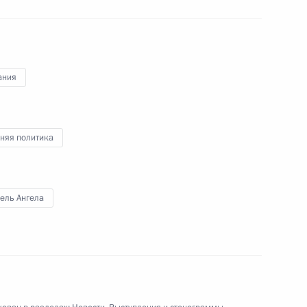
крупных частных
и государственных компаний
11 июля 2011 года
Видео, 7 мин.
ания
няя политика
ель Ангела