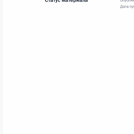
Статус материала
Опублик
12 июля в России – День траура
Дата пу
по погибшим в результате
катастрофы теплохода «Булгария»
11 июля 2011 года
Видео, 16 мин.