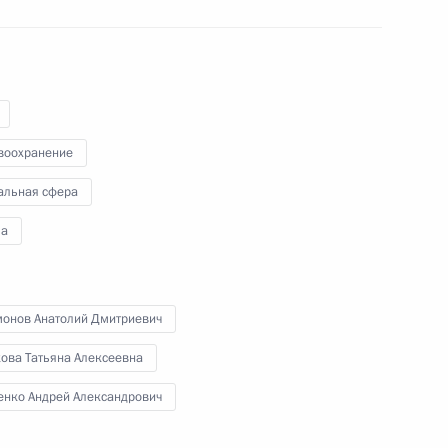
10 мая 2011 года
Аудио, 8 мин.
воохранение
альная сфера
а
монов Анатолий Дмитриевич
Встреча с ветеранами Великой
кова Татьяна Алексеевна
Отечественной войны
енко Андрей Александрович
и представителями военно-
патриотических организаций