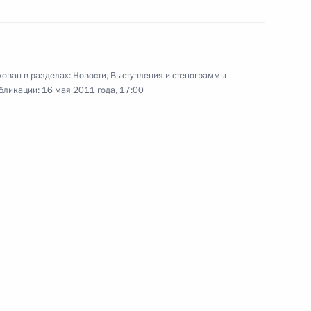
8 мая 2011 года
Аудио, 10 мин.
ован в разделах:
Новости
,
Выступления и стенограммы
бликации:
16 мая 2011 года, 17:00
Встреча с активом «Единой
России»