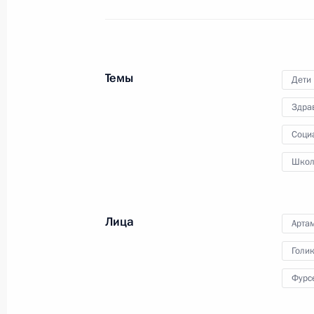
13 мая 2011 года
Аудио, 7 мин.
Темы
Дети
Здра
Соци
Школ
Лица
Арта
Совещание по вопросам
Голи
совершенствования
Фурс
судебной системы