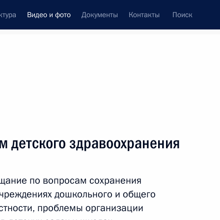
ктура
Видео и фото
Документы
Контакты
Поиск
си
ия, встречи
Встречи со СМИ
июнь, 2011
ть следующие материалы
м детского здравоохранения
Совещание по вопросам
щание по вопросам сохранения
детского здравоохранения
учреждениях дошкольного и общего
астности, проблемы организации