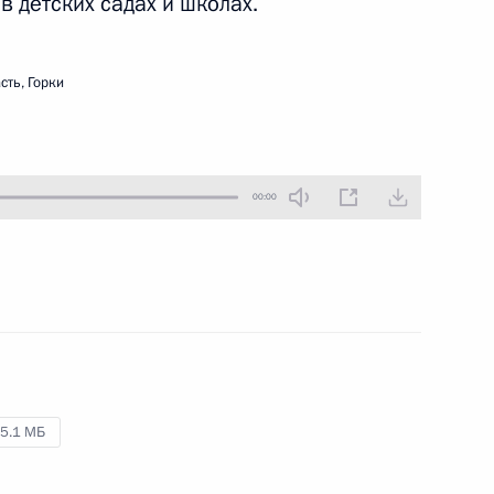
 детских садах и школах.
16 мая 2011 года
Аудио, 7 мин.
сть, Горки
00:00
Совещание по вопросам
развития оборонно-
5.1 МБ
промышленного комплекса
России