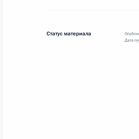
10 мая 2011 года
Аудио, 9 мин.
Статус материала
Опублик
Дата пу
Совещание по вопросам
организации летнего отдыха
детей