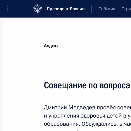
Президент России
События
Стру
Видеозаписи
Фотографии
Аудиозапи
Все материалы
Выступления
Совещан
Аудио
Показа
Совещание по вопроса
Посещение
Дмитрий Медведев провёл сове
Государственного института
и укрепления здоровья детей в 
русского языка имени
образования. Обсуждались, в ч
А.С.Пушкина