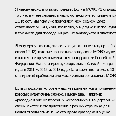
Я назову несколько таких позиций. Если в МСФО 41 стандар
то у нас в учёте сегодня, в национальном учёте, применяетс
23, то есть мы пока
у
же применяем, чем, скажем, даже
охватывает МСФО, хотя, повторяю, они другие и использую
в том числе для проведения разных видов учёта и отчётност
Я могу сразу назвать, что есть национальные стандарты (их
около 12–13), которые полностью совпадают с МСФО и уже
в настоящее время применяются на территории Российской
Федерации. Есть стандарты, которые мы в ближайшие три
года, в 2011-м, 2012-м, 2013 годах (это также где‑то около 10
стандартов) приблизим или максимально совместим с МСФ
Есть стандарты, которые у нас не применялись и применени
которых будет очень сложно. Назову два. Например,
«разведка и оценка полезных ископаемых». Стандарт МСФ
очень нечёток, и его применение в разных странах (а для
нашей страны применение стандарта «разведка и оценка