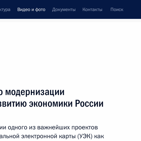
ктура
Видео и фото
Документы
Контакты
Поиск
си
ия, встречи
Встречи со СМИ
март, 2011
ть следующие материалы
о модернизации
азвитию экономики России
Совещание по вопросу
формирования в России
ии одного из важнейших проектов
международного
льной электронной карты (УЭК) как
финансового центра