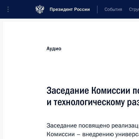
Президент России
События
Стру
Видеозаписи
Фотографии
Аудиозапи
Все материалы
Выступления
Совещан
Аудио
Показа
Заседание Комиссии п
и технологическому р
Встреча с инженерами
завода «РУСАЛ Саяногорск»
Заседание посвящено реализац
и Саяно-Шушенской ГЭС
Комиссии – внедрению универса