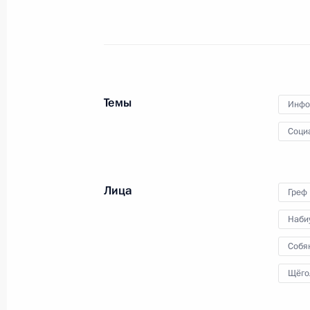
1 марта 2011 года
Аудио, 14 мин.
Темы
Инфо
Соци
Лица
Греф
Наби
Дмитрий Медведев провёл
Собя
во Владикавказе заседание
Щёго
Национального
антитеррористического комитета