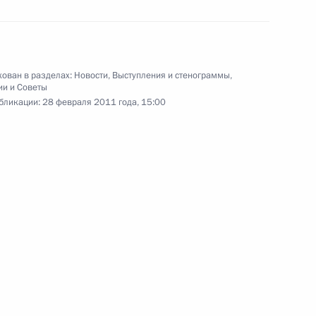
органов
21 февраля 2011 года
Аудио, 15 мин.
ован в разделах:
Новости
,
Выступления и стенограммы
,
ии и Советы
бликации:
28 февраля 2011 года, 15:00
Совещание по вопросам
занятости населения