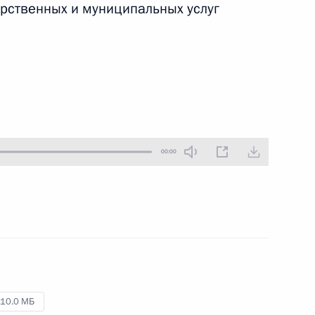
арственных и муниципальных услуг
4 марта 2011 года
Аудио, 6 мин.
00:00
Заседание Комиссии
по модернизации
и технологическому
я
10.0 МБ
развитию экономики России