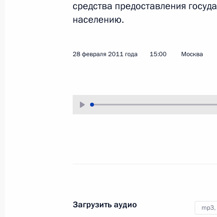
средства предоставления госуд
11 марта 2011 года
Аудио, 4 мин.
населению.
28 февраля 2011 года
15:00
Москва
Совещание по вопросам
государственной политики
в сфере занятости населени
Загрузить аудио
mp3,