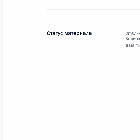
22 февраля 2011 года
Аудио, 16 мин.
Статус материала
Опублик
Комисс
Дата пу
Оперативное совещание
с членами Совета
Безопасности