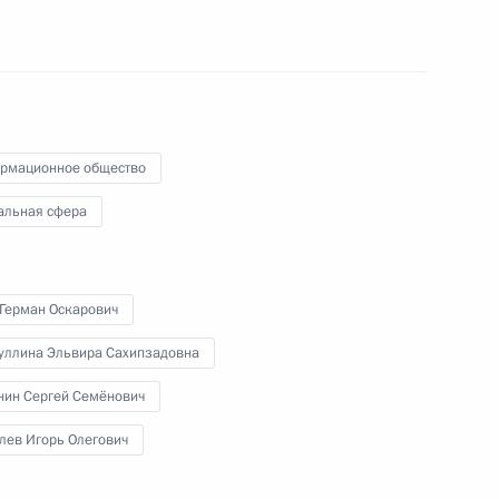
28 февраля 2011 года
Аудио, 14 мин.
рмационное общество
альная сфера
 Герман Оскарович
уллина Эльвира Сахипзадовна
Координационное
нин Сергей Семёнович
совещание руководителей
лев Игорь Олегович
правоохранительных