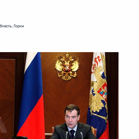
 на ратификацию Соглашение
чного пользования через
бласть, Горки
олодарскому
азовании в части
рственного экзамена