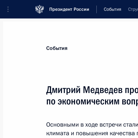
Президент России
События
Стру
Президент
Администрация
Государст
Новости
Стенограммы
Поездки
Те
События
Показа
Дмитрий Медведев пр
по экономическим воп
Александр Бортников и Александр
Президенту о ходе расследования 
3 февраля 2011 года, 13:15
Москва
Основными в ходе встречи стал
климата и повышения качества 