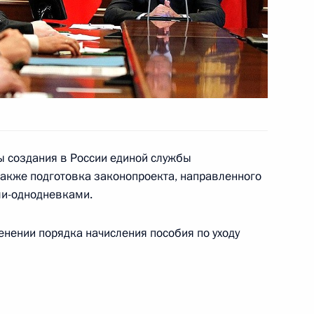
онова заместителем Министра
1
сть, Горки
ы создания в России единой службы
щих будет существенно
4
3м
также подготовка законопроекта, направленного
ми-однодневками.
сть, Горки
енении порядка начисления пособия по уходу
и всея Руси Кириллом
2