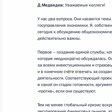
Д.Медведев:
Уважаемые коллеги!
1 февраля 2011 года, 16:00
Москва
У нас два вопроса. Они касаются тем
госуправления экономики. Я, собственн
Заседание Совета по развитию гр
сегодня к обсуждению общеэкономичес
и правам человека
действительно важны.
1 февраля 2011 года, 12:00
Первое – создание единой службы, ко
которая неоднократно обсуждалась. О
за всеми инвестиционными и страхов
Рабочая встреча с губернатором С
и в конечном счёте отвечать за созда
Александром Мишариным
деятельности. Соответствующий проек
1 февраля 2011 года, 10:30
Екатеринбург
в какой он стадии готовности, аргумен
«против», если они существуют.
Тем не менее глобальный кризис вскр
Подписан Указ «О Совете при През
регулирования финансовых рынков, эт
по развитию гражданского обществ