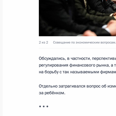
2 февраля 2011 года, среда
Президент назначил Анатолия Ант
обороны России
2 февраля 2011 года, 18:00
Московская обла
2 из 2
Совещание по экономическим вопросам.
Обсуждались, в частности, перспектив
Денежное довольствие военнослужа
регулирования финансового рынка, а 
повышено с 2012 года
на борьбу с так называемыми фирма
2 февраля 2011 года, 15:00
Московская обла
Отдельно затрагивался вопрос об изм
за ребёнком.
1 февраля 2011 года, вторник
* * *
Встреча с Патриархом Московским 