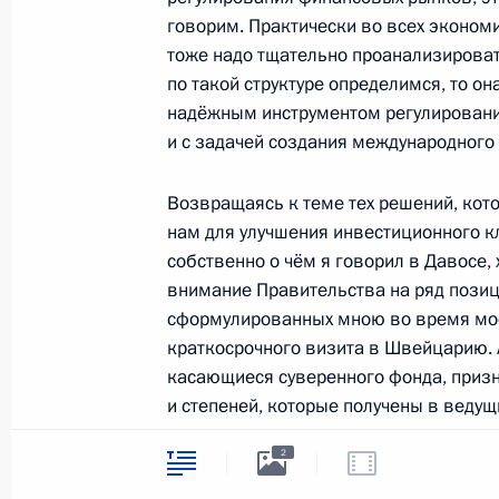
говорим. Практически во всех экономи
1 февраля 2011 года, 10:10
тоже надо тщательно проанализировать
по такой структуре определимся, то о
надёжным инструментом регулирования
В Екатеринбурге открыт памятник 
и с задачей создания международного
Борису Ельцину
Возвращаясь к теме тех решений, кот
1 февраля 2011 года, 08:00
Екатеринбург
нам для улучшения инвестиционного к
собственно о чём я говорил в Давосе,
внимание Правительства на ряд позиц
31 января 2011 года, понедельник
сформулированных мною во время мо
краткосрочного визита в Швейцарию.
Госкорпорации должны кардинальн
касающиеся суверенного фонда, приз
на НИОКР
и степеней, которые получены в веду
31 января 2011 года, 18:00
Арзамас
университетах, тема, связанная с про
2
специалистов за рубежом. Я Правитель
чтобы внести предложения. Все необ