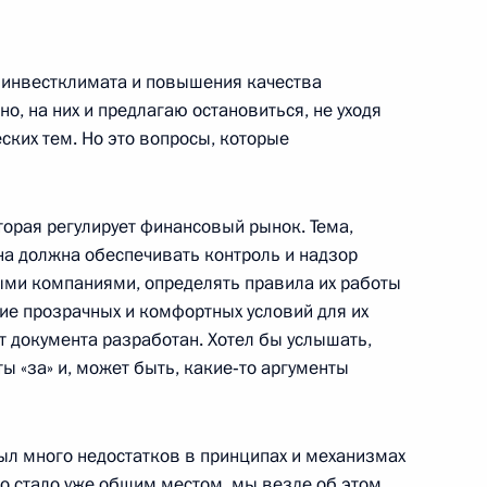
ы инвестклимата и повышения качества
о, на них и предлагаю остановиться, не уходя
ажданского общества
6
ких тем. Но это вопросы, которые
торая регулирует финансовый рынок. Тема,
на должна обеспечивать контроль и надзор
ыми компаниями, определять правила их работы
вердловской области
1
ние прозрачных и комфортных условий для их
т документа разработан. Хотел бы услышать,
ты «за» и, может быть, какие‑то аргументы
ыл много недостатков в принципах и механизмах
иденте Российской Федерации
о стало уже общим местом, мы везде об этом
а и правам человека»