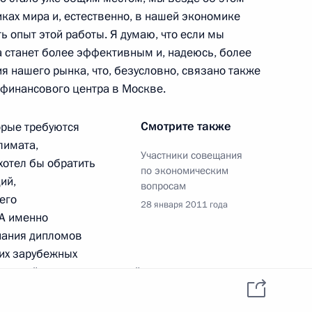
ках мира и, естественно, в нашей экономике
 опыт этой работы. Я думаю, что если мы
на станет более эффективным и, надеюсь, более
 нашего рынка, что, безусловно, связано также
первому Президенту России
 финансового центра в Москве.
7
8м
Смотрите также
орые требуются
лимата,
Участники совещания
 хотел бы обратить
по экономическим
ий,
вопросам
его
28 января 2011 года
 А именно
о повысить расходы
12
нания дипломов
щих зарубежных
граммой подготовки российских молодых
ству даю срок до 1 марта текущего года для того,
ходимые решения должны быть подготовлены.