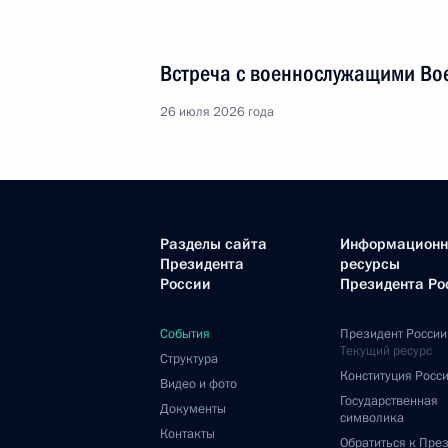
Встреча с военнослужащими Во
26 июля 2026 года
Разделы сайта
Информацион
Президента
ресурсы
России
Президента Ро
События
Президент России
Текущий ресурс
Структура
Конституция Росс
Видео и фото
Государственная
Документы
символика
Контакты
Обратиться к Пре