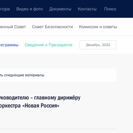
ктура
Видео и фото
Документы
Контакты
Поиск
венный Совет
Совет Безопасности
Комиссии и советы
леграммы
Сведения о Президенте
декабрь, 2022
ть следующие материалы
ководителю – главному дирижёру
оркестра «Новая Россия»