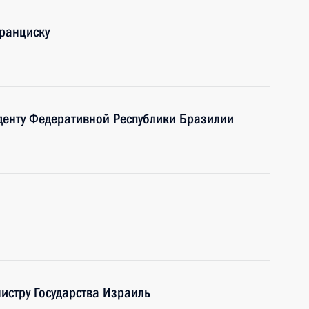
ранциску
денту Федеративной Республики Бразилии
истру Государства Израиль