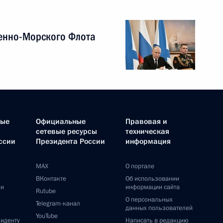
енно-Морского Флота
ные
Официальные
Правовая и
сетевые ресурсы
техническая
ссии
Президента России
информация
MAX
О портале
ВКонтакте
Об использовании
ии
информации сайта
Rutube
О персональных
Telegram-канал
данных пользователей
YouTube
зиденту
Написать в редакцию