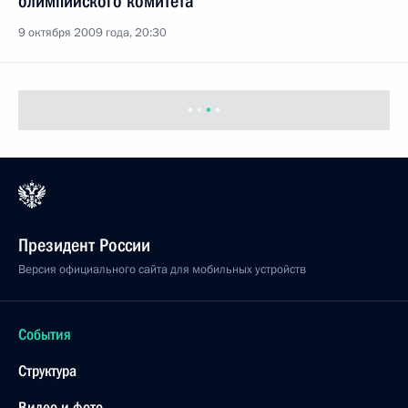
9 октября 2009 года, 20:30
Владимиру, митрополиту Санкт-Петербургскому
и Ладожскому (поздравление с 200-летием Санкт-
Петербургской православной духовной академии)
9 октября 2009 года, 12:00
Работникам и ветеранам сельского хозяйства
и перерабатывающей промышленности
8 октября 2009 года, 20:00
Коллективу Государственного музея политической
истории России
8 октября 2009 года, 12:00