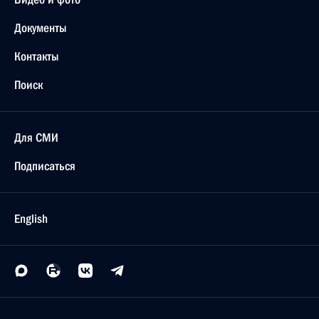
Александру Арцибашеву, писателю и публицисту
8 октября 2009 года, 11:30
Новелле Матвеевой, поэту, барду, лауреату
Пушкинской премии в области поэзии
7 октября 2009 года, 13:50
Поздравление коллективу Института Африки
Российской академии наук с 50-летним юбилеем
7 октября 2009 года, 12:50
Любови Шутовой, чемпионке мира по фехтованию