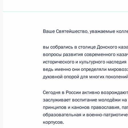
Эдуарду Круглякову, физику-экспе
наук
22 октября 2009 года, 11:15
Ваше Святейшество, уважаемые колле
вы собрались в столице Донского каз
Георгию Юнгвальд-Хилькевичу, кин
вопросы развития современного казач
исторического и культурного наследия
22 октября 2009 года, 11:00
ведь именно они определяли мировозз
духовной опорой для многих поколений
Участникам и гостям российско-фи
Сегодня в России активно возрождают
многообразие: традиции и иннова
заслуживает воспитание молодёжи на
принципов и канонов православия, пат
21 октября 2009 года, 10:00
образовательная и военно-патриотиче
корпусов.