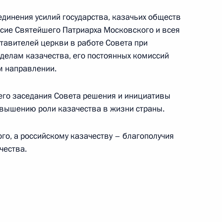
енного академического театра имени А.П.Чехова
единения усилий государства, казачьих обществ
тиста РСФСР Владимира Кашпура
асие Святейшего Патриарха Московского и всея
тавителей церкви в работе Совета при
делам казачества, его постоянных комиссий
м направлении.
Всемирного форума «Интеллектуальная Россия»
его заседания Совета решения и инициативы
вышению роли казачества в жизни страны.
го, а российскому казачеству – благополучия
ума молодых писателей России
чества.
ра медицины катастроф «Защита», члену-