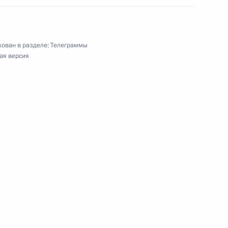
ован в разделе:
Телеграммы
ая версия
онструктору ОАО «ОКБ Сухого»
сту в области математического моделирования
оссийской академии наук
тику, академику Российской академии наук