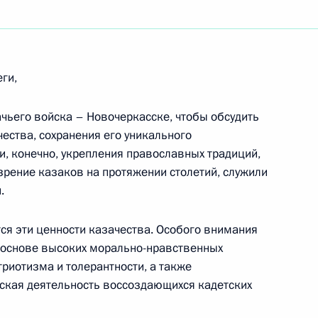
риментатору, академику Российской академии
ги,
ачьего войска – Новочеркасске, чтобы обсудить
орежиссеру
ества, сохранения его уникального
 и, конечно, укрепления православных традиций,
рение казаков на протяжении столетий, служили
.
нляндского культурного форума «Этнокультурное
ся эти ценности казачества. Особого внимания
ции»
 основе высоких морально-нравственных
риотизма и толерантности, а также
ская деятельность воссоздающихся кадетских