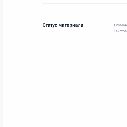
корреспонденту РАМН
19 октября 2009 года, 12:30
Статус материала
Опублик
Текстов
Михаилу Симонову, генеральному к
19 октября 2009 года, 11:30
Александру Куржанскому, специали
и теории управления, академику Р
19 октября 2009 года, 11:10
Исааку Халатникову, физику-теоре
17 октября 2009 года, 14:00