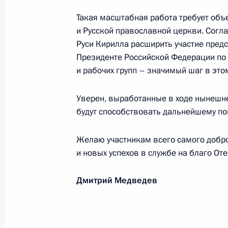
Коллективу Московского художеств
Такая масштабная работа требует объ
в связи с кончиной народного ар
и Русской православной церкви. Согл
20 октября 2009 года, 11:00
Руси Кирилла расширить участие предс
Президенте Российской Федерации по 
и рабочих групп – значимый шаг в это
Участникам и гостям V ассамблеи 
Уверен, выработанные в ходе нынешн
20 октября 2009 года, 10:00
будут способствовать дальнейшему по
Желаю участникам всего самого добро
Участникам и гостям Девятого Фор
и новых успехов в службе на благо Оте
19 октября 2009 года, 12:30
Дмитрий Медведев
Сергею Гончарову, директору цент