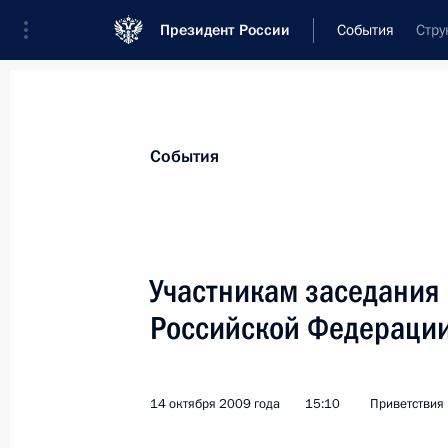
Президент России
События
Стру
Президент
Администрация
Государст
Новости
Стенограммы
Поездки
Те
События
Показа
Участникам заседания
Российской Федерации
Коллективу Российского государст
Райкина
24 октября 2009 года, 09:00
14 октября 2009 года
15:10
Приветствия