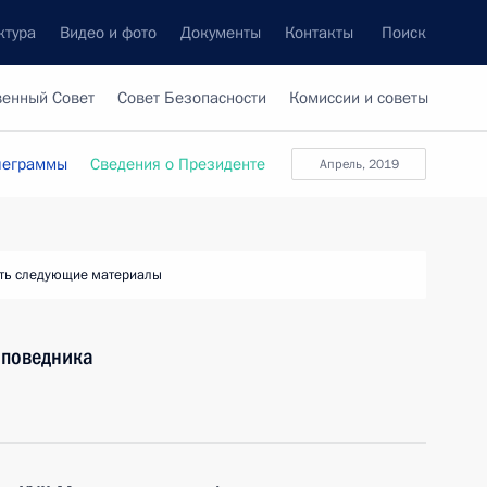
ктура
Видео и фото
Документы
Контакты
Поиск
венный Совет
Совет Безопасности
Комиссии и советы
леграммы
Сведения о Президенте
апрель, 2019
ть следующие материалы
аповедника