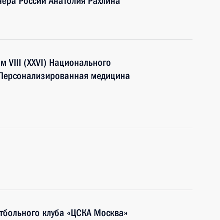
нера России Анатолия Рахлина
м VIII (XXVI) Национального
«Персонализированная медицина
тбольного клуба «ЦСКА Москва»