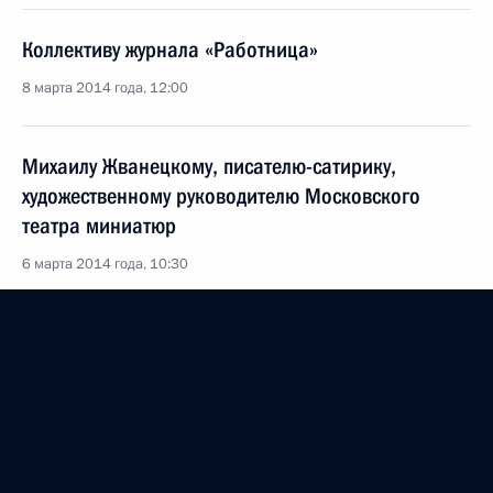
Коллективу журнала «Работница»
8 марта 2014 года, 12:00
Михаилу Жванецкому, писателю-сатирику,
художественному руководителю Московского
театра миниатюр
6 марта 2014 года, 10:30
Валентине Терешковой, лётчику-космонавту,
Герою Советского Союза
6 марта 2014 года, 10:20
Февраль 2014 года