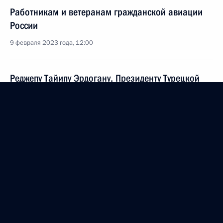
Работникам и ветеранам гражданской авиации
России
9 февраля 2023 года, 12:00
Реджепу Тайипу Эрдогану, Президенту Турецкой
Республики
6 февраля 2023 года, 10:45
Башару Асаду, Президенту Сирийской Арабской
Республики
6 февраля 2023 года, 10:45
Жителям Курганской области