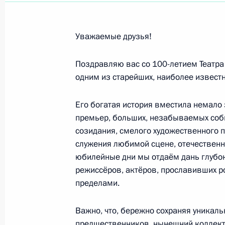
Участникам и гостям первого конг
14 марта 2023 года, 11:00
Уважаемые друзья!
Поздравляю вас со 100-летием Театра
Коллективу Вологодского государст
одним из старейших, наиболее извест
и художественного музея-заповедн
13 марта 2023 года, 10:30
Его богатая история вместила немало
премьер, больших, незабываемых собы
созидания, смелого художественного п
Си Цзиньпину, Председателю Китай
служения любимой сцене, отечественно
юбилейные дни мы отдаём дань глубо
10 марта 2023 года, 09:40
режиссёров, актёров, прославивших ро
пределами.
Участникам, организаторам и гост
Важно, что, бережно сохраняя уникаль
фестиваля
предшественников, нынешний коллекти