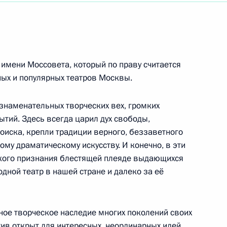
ресса Международного движения русофилов
 имени Моссовета, который по праву считается
венного историко-архитектурного
ных и популярных театров Москвы.
ика
 знаменательных творческих вех, громких
тий. Здесь всегда царил дух свободы,
оиска, крепли традиции верного, беззаветного
ской Народной Республики
му драматическому искусству. И конечно, в эти
кого признания блестящей плеяде выдающихся
дной театр в нашей стране и далеко за её
ям юбилейного, X Транссибирского арт-
ное творческое наследие многих поколений своих
в открыт для интересных, неординарных идей