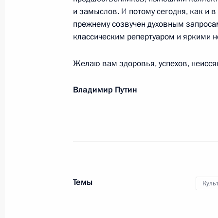
и замыслов.
И
потому сегодня, как и 
8 марта 2023 года, 13:00
прежнему созвучен духовным запросам
классическим репертуаром и яркими 
Г.А.Хаиржановой
Желаю вам здоровья, успехов, неисся
8 марта 2023 года, 09:40
Владимир Путин
Шамилю Тарпищеву, президенту Фе
7 марта 2023 года, 12:00
Валентине Терешковой, лётчику-ко
Темы
Куль
6 марта 2023 года, 13:00