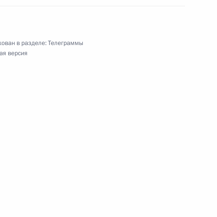
а
ован в разделе:
Телеграммы
ая версия
листической Республики Вьетнам
ельеру, академику Российской академии
оссийской Федерации