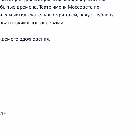
в былые времена, Театр имени Моссовета по-
 самых взыскательных зрителей, радует публику
новаторскими постановками.
каемого вдохновения.
дерации тенниса России
смонавту, Герою Советского Союза
тура