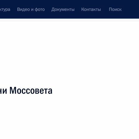
ктура
Видео и фото
Документы
Контакты
Поиск
венный Совет
Совет Безопасности
Комиссии и советы
леграммы
Сведения о Президенте
февраль, 2023
ть следующие материалы
ни Моссовета