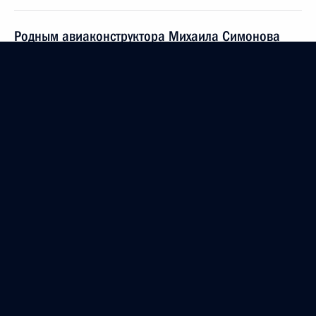
Родным авиаконструктора Михаила Симонова
4 марта 2011 года, 17:17
Юрию Симонову, дирижёру, художественному
руководителю Академического симфонического
оркестра Московской государственной
филармонии, профессору, народному артисту
СССР
4 марта 2011 года, 11:20
Вячеславу Назаруку, художнику, скульптору,
режиссёру-постановщику
4 марта 2011 года, 11:00