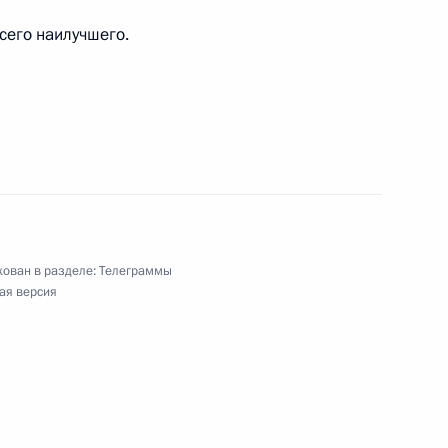
сего наилучшего.
асти технической химии, научному руководителю
ческих технологий РАН, лауреату
демику РАН
России по биатлону и лыжным гонкам
ован в разделе:
Телеграммы
ая версия
у России, профессору, лауреату Государственной