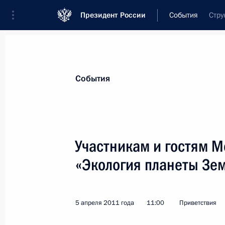
Президент России
События
Стру
Президент
Администрация
Государст
Новости
Стенограммы
Поездки
Те
События
Показа
Участникам и гостям 
«Экология планеты Зе
Анатолию Смулевичу, учёному, клин
Научного центра психического зд
15 апреля 2011 года, 10:05
5 апреля 2011 года
11:00
Приветствия