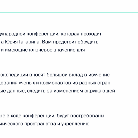
бласти физико-математических наук, ректору
народов, академику Российской академии
дународной конференции, которая проходит
а Юрия Гагарина. Вам предстоит обсудить
 и имеющие ключевое значение для
ртнёров России и Германии
экспедиции вносят большой вклад в изучение
дования учёных и космонавтов из разных стран
ные данные, следить за изменением окружающей
у в области физической оптики, атомной
уреату Государственной и международных
ые в ходе конференции, будут востребованы
мического пространства и укреплению