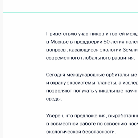
Владимиру Филиппову, учёному в о
Российского университета дружбы 
образования
Приветствую участников и гостей меж
15 апреля 2011 года, 10:00
в Москве в преддверии 50-летия полёт
вопросы, касающиеся экологии Земли
современного глобального развития.
Участникам XI встречи городов-па
Сегодня международные орбитальные 
13 апреля 2011 года, 18:30
и охрану экосистемы планеты, а иссле
позволяют получать уникальные науч
среды.
Евгению Александрову, специалист
спектроскопии, магнитометрии, ла
Уверен, что предложения, выработанн
премий, академику РАН
в совместной работе по освоению кос
экологической безопасности.
13 апреля 2011 года, 11:00