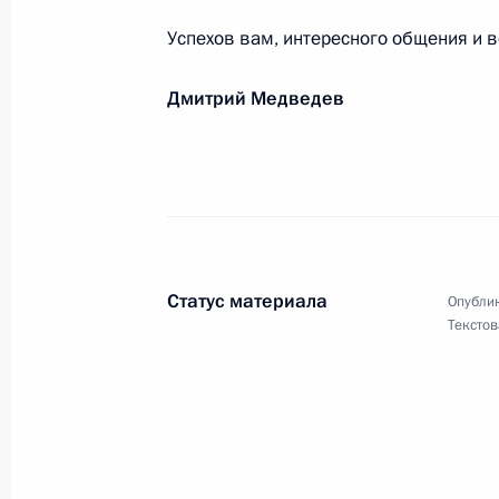
Успехов вам, интересного общения и в
Геннадию Саковичу, учёному в обл
Дмитрий Медведев
Института проблем химико-энергети
Государственной премии СССР, ака
13 апреля 2011 года, 10:45
Паралимпийской сборной команде 
Статус материала
Опублик
11 апреля 2011 года, 09:30
Текстов
Эрнсту Романову, народному артист
премии России
9 апреля 2011 года, 11:00