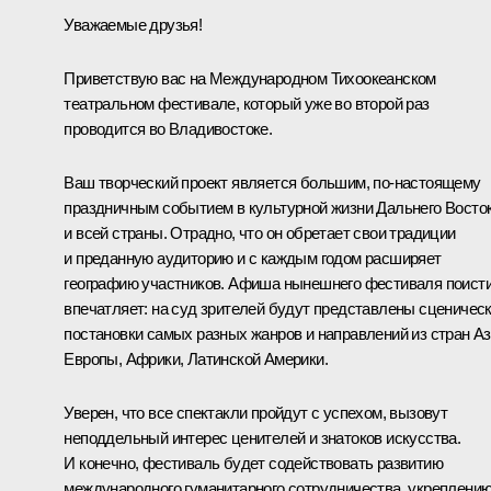
Уважаемые друзья!
Приветствую вас на Международном Тихоокеанском
театральном фестивале, который уже во второй раз
проводится во Владивостоке.
Ваш творческий проект является большим, по-настоящему
праздничным событием в культурной жизни Дальнего Восто
и всей страны. Отрадно, что он обретает свои традиции
и преданную аудиторию и с каждым годом расширяет
географию участников. Афиша нынешнего фестиваля поист
впечатляет: на суд зрителей будут представлены сценичес
постановки самых разных жанров и направлений из стран Аз
Европы, Африки, Латинской Америки.
Уверен, что все спектакли пройдут с успехом, вызовут
неподдельный интерес ценителей и знатоков искусства.
И конечно, фестиваль будет содействовать развитию
международного гуманитарного сотрудничества, укреплени