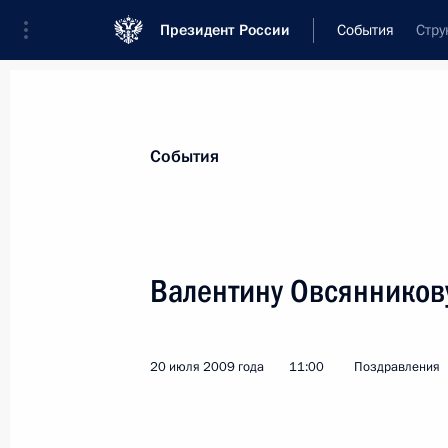
Президент России
События
Стру
Президент
Администрация
Государст
Новости
Стенограммы
Поездки
Те
События
Показа
Валентину Овсянников
Организаторам и участникам Всер
26 июля 2009 года, 10:15
20 июля 2009 года
11:00
Поздравления