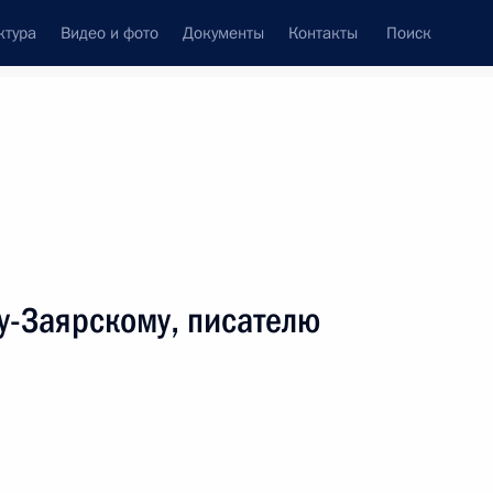
ктура
Видео и фото
Документы
Контакты
Поиск
венный Совет
Совет Безопасности
Комиссии и советы
леграммы
Сведения о Президенте
Июль, 2009
ть следующие материалы
у-Заярскому, писателю
оссийского Шукшинского фестиваля