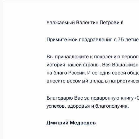
Участникам и гостям Третьего Тихо
открывшегося во Владивостоке
25 июля 2009 года, 11:00
Уважаемый Валентин Петрович!
Примите мои поздравления с 75-летие
Роману Стронгину, президенту Ниж
Вы принадлежите к поколению первоп
имени Н.И.Лобачевского
история нашей страны. Вся Ваша жизнь
21 июля 2009 года, 11:30
на благо России. И сегодня своей об
вносите весомый вклад в патриотичес
Нине Дробышевой, народной артист
Благодарю Вас за подаренную книгу «
академического театра имени Мос
успехов, здоровья и благополучия.
21 июля 2009 года, 11:00
Дмитрий Медведев