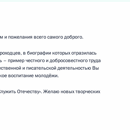
океанского экономического конгресса,
м и пожелания всего самого доброго.
егородского государственного университета
роходцев, в биографии которых отразилась
 – пример честного и добросовестного труда
щественной и писательской деятельностью Вы
кое воспитание молодёжи.
ке России, актрисе Государственного
Служить Отечеству». Желаю новых творческих
совета