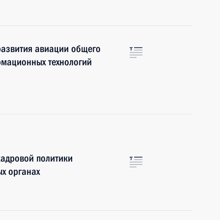
развития авиации общего
рмационных технологий
кадровой политики
ых органах