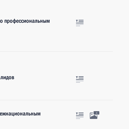
по профессиональным
алидов
 межнациональным
4