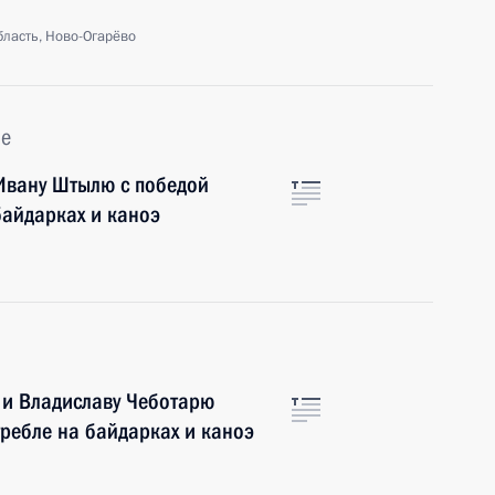
ласть, Ново-Огарёво
ье
Ивану Штылю с победой
байдарках и каноэ
и Владиславу Чеботарю
гребле на байдарках и каноэ