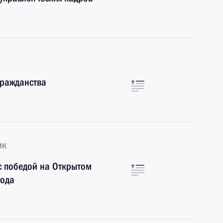
гражданства
ик
с победой на Открытом
года