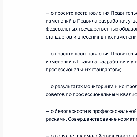
30 сентября 2021 года, четверг
– о проекте постановления Правитель
изменений в Правила разработки, ут
Заседание Национального совета 
федеральных государственных образо
квалификациям
стандартов и внесения в них изменени
30 сентября 2021 года, 18:00
– о проекте постановления Правитель
изменений в Правила разработки и у
29 сентября 2021 года, среда
профессиональных стандартов»;
Заседание Комиссии по делам инв
– о результатах мониторинга и контро
29 сентября 2021 года, 15:00
Москва
советов по профессиональным квали
– о безопасности в профессионально
рисками. Совершенствование нормати
Заседание президиума Совета по
отношениям
– о порядке взаимодействия советов