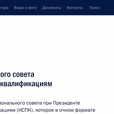
ктура
Видео и фото
Документы
Контакты
Поиск
венный Совет
Совет Безопасности
Комиссии и советы
ах
октябрь, 2021
Показать
ого совета
 квалификациям
ионального совета при Президенте
ациям (НСПК), которое в очном формате
ть следующие материалы