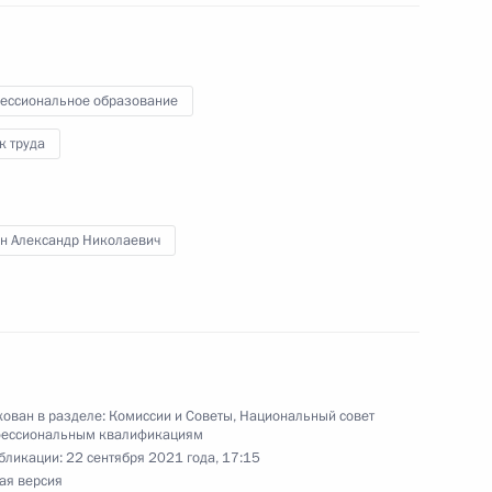
ласть, Ново-Огарёво
ессиональное образование
ье
к труда
Ивану Штылю с победой
байдарках и каноэ
н Александр Николаевич
и Владиславу Чеботарю
ован в разделе:
Комиссии и Советы
,
Национальный совет
гребле на байдарках и каноэ
фессиональным квалификациям
бликации:
22 сентября 2021 года, 17:15
ая версия