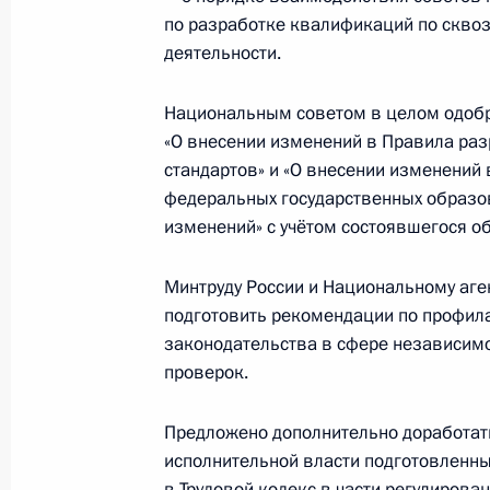
29 сентября 2021 года, 15:00
Москва
по разработке квалификаций по скв
деятельности.
Заседание Комиссии по вопросам 
Национальным советом в целом одобр
назначения и навигационно-инфо
«О внесении изменений в Правила ра
на основе системы ГЛОНАСС
стандартов» и «О внесении изменений
федеральных государственных образов
29 сентября 2021 года, 13:20
изменений» с учётом состоявшегося о
Минтруду России и Национальному аг
28 сентября 2021 года, вторник
подготовить рекомендации по профил
законодательства в сфере независим
Заседание Комиссии по вопросам 
проверок.
в прокуратуре и правоохранительн
28 сентября 2021 года, 18:00
Предложено дополнительно доработа
исполнительной власти подготовленн
в Трудовой кодекс в части регулиров