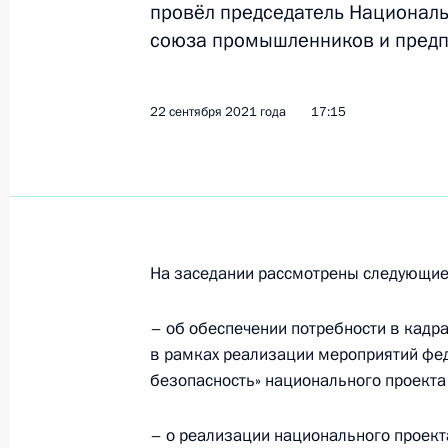
провёл председатель Националь
союза промышленников и предп
3 октября 2021 года, воскресенье
Поздравление Абасгаджи Магомедо
22 сентября 2021 года
17:15
мира по спортивной борьбе 2021 г
по вольной борьбе в весовой катег
3 октября 2021 года, 22:00
На заседании рассмотрены следующие
2 октября 2021 года, суббота
Поздравление cборной команде Ро
– об обеспечении потребности в кадр
чемпионате мира ФИДЕ по шахмат
в рамках реализации мероприятий фе
безопасность» национального проекта
2 октября 2021 года, 18:00
– о реализации национального проект