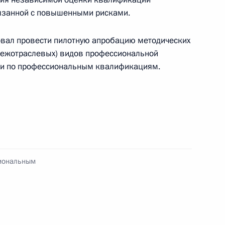
вязанной с повышенными рисками.
кому корпусу присвоено
3
вал провести пилотную апробацию методических
 корпус» 2021 года
межотраслевых) видов профессиональной
ми по профессиональным квалификациям.
по профессиональным
сиональным
а Международной федерации
1
4м