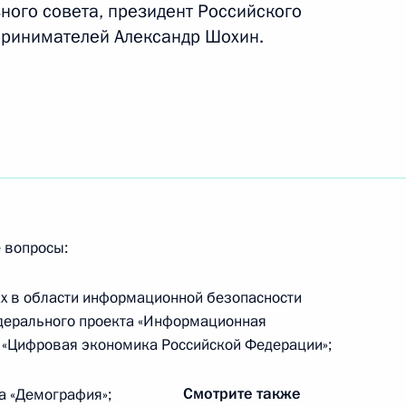
ного совета, президент Российского
ринимателей Александр Шохин.
ву с победой на чемпионате
ода в Осло в соревнованиях
ории до 61 кг
 вопросы:
ссии с победой на командном
ах в области информационной безопасности
ам среди женщин
дерального проекта «Информационная
 «Цифровая экономика Российской Федерации»;
Смотрите также
а «Демография»;