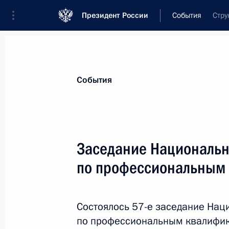
Президент России
События
Стру
Президент
Администрация
Государст
Новости
Сведения о комиссиях и совет
События
Отдельная комиссия или совет
Все комиссии и советы
Заседание Национальн
по профессиональным
Состоялось 57-е заседание Нац
по профессиональным квалифик
Показа