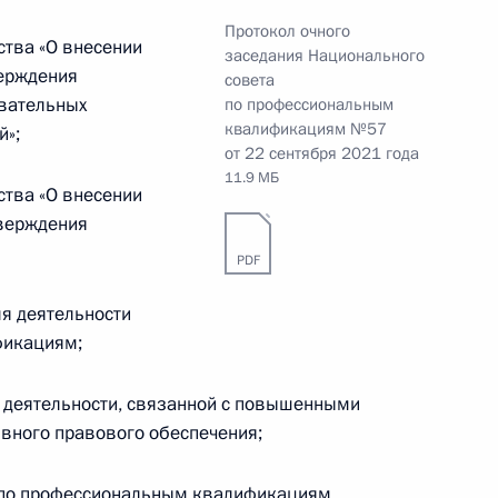
Протокол очного
ства «О внесении
заседания Национального
верждения
по профессиональным
совета
вательных
по профессиональным
квалификациям №57
й»;
от 22 сентября 2021 года
11.9 МБ
ства «О внесении
тверждения
PDF
алидов
ля деятельности
фикациям;
й деятельности, связанной с повышенными
вного правового обеспечения;
 межнациональным
4
 по профессиональным квалификациям