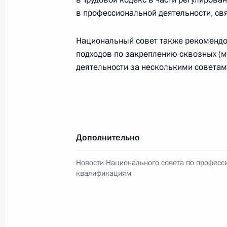
в профессиональной деятельности, с
23 сентября 2021 года, четверг
Новороссийскому казачьему кадетс
Национальный совет также рекомендо
звание «Лучший казачий кадетский
подходов по закреплению сквозных (
деятельности за несколькими совета
23 сентября 2021 года, 16:00
22 сентября 2021 года, среда
Заседание Национального совета 
Дополнительно
квалификациям
Новости Национального совета по профес
22 сентября 2021 года, 17:15
квалификациям
Обращение к участникам конгресс
хоккея