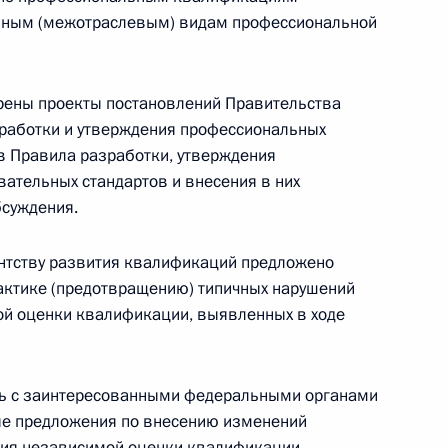
озным (межотраслевым) видам профессиональной
развития авиации общего
ены проекты постановлений Правительства
рмационных технологий
зработки и утверждения профессиональных
 в Правила разработки, утверждения
ательных стандартов и внесения в них
бсуждения.
ентству развития квалификаций предложено
актике (предотвращению) типичных нарушений
ой оценки квалификации, выявленных в ходе
кадровой политики
ых органах
ть с заинтересованными федеральными органами
ые предложения по внесению изменений
ания независимой оценки квалификации