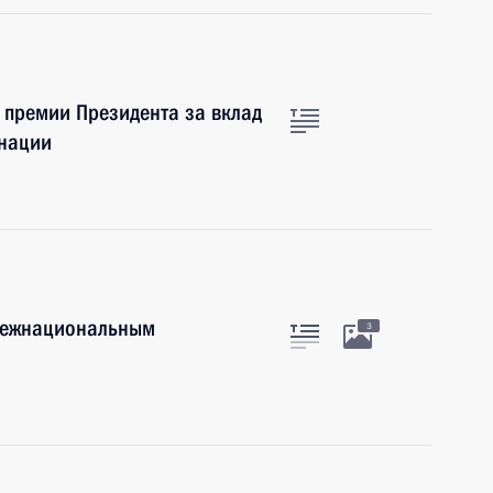
 премии Президента за вклад
 нации
 межнациональным
3