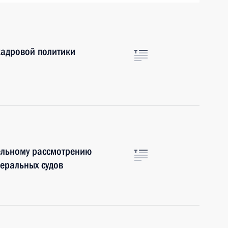
кадровой политики
ельному рассмотрению
деральных судов