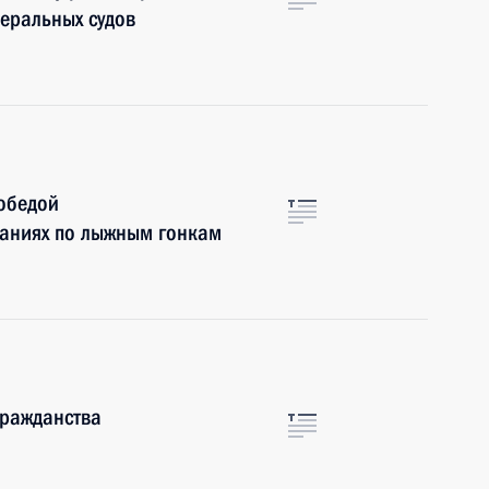
деральных судов
обедой
аниях по лыжным гонкам
гражданства