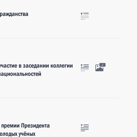
гражданства
частие в заседании коллегии
2
национальностей
е премии Президента
молодых учёных