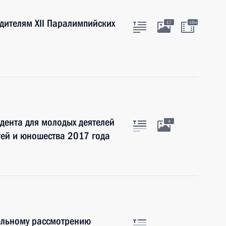
дителям XII Паралимпийских
17
16м
дента для молодых деятелей
4
тей и юношества 2017 года
ельному рассмотрению