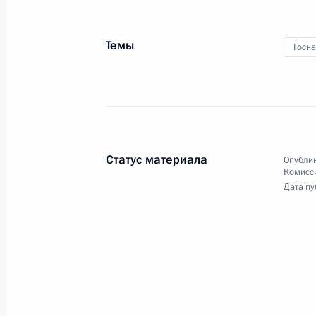
Темы
Госн
Поздравление россий
8 марта 2018 года
Видео, 3 мин.
Статус материала
Опублик
Комисс
Дата пу