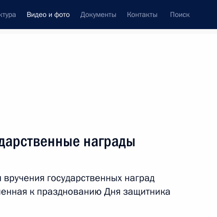
ктура
Видео и фото
Документы
Контакты
Поиск
си
ия, встречи
Встречи со СМИ
март, 2018
ть следующие материалы
ударственные награды
ил Севастополь
 вручения государственных наград
ченная к празднованию Дня защитника
идео, 2 мин.