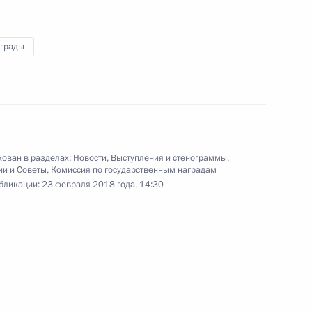
аграды
ским женщинам с 8 Марта
ован в разделах:
Новости
,
Выступления и стенограммы
,
ии и Советы
,
Комиссия по государственным наградам
бликации:
23 февраля 2018 года, 14:30