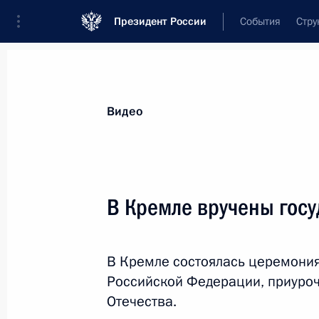
Президент России
События
Стру
Видеозаписи
Фотографии
Аудиозапи
Все материалы
Выступления
Совещан
Видео
Показа
В Кремле вручены гос
Владимир Путин посет
В Кремле состоялась церемония
Российской Федерации, приуро
Отечества.
14 марта 2018 года
Севастополь
В