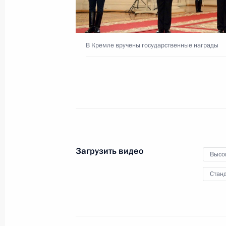
В Кремле вручены государственные награды
Встреча с представителями
общественности Дагестана
13 марта 2018 года
Видео, 5 мин.
Загрузить видео
Высо
Станд