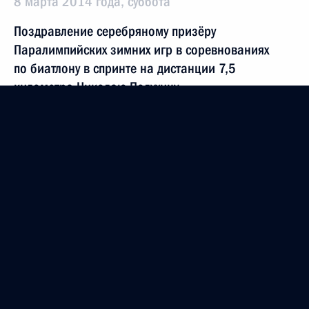
8 марта 2014 года, суббота
Поздравление серебряному призёру
Паралимпийских зимних игр в соревнованиях
по биатлону в спринте на дистанции 7,5
километра Николаю Полухину
8 марта 2014 года, 18:00
Поздравление бронзовому призёру
Паралимпийских зимних игр в соревнованиях
по биатлону в спринте на дистанции 7,5
километра Азату Карачурину
8 марта 2014 года, 17:50
Поздравление серебряному призёру
Паралимпийских зимних игр в соревнованиях