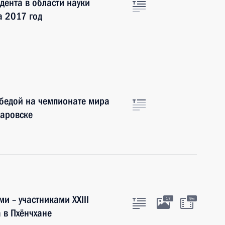
ента в области науки
а 2017 год
обедой на чемпионате мира
баровске
и – участниками XXIII
17
9м
 в Пхёнчхане