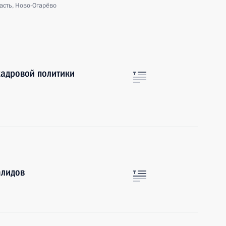
асть, Ново-Огарёво
кадровой политики
алидов