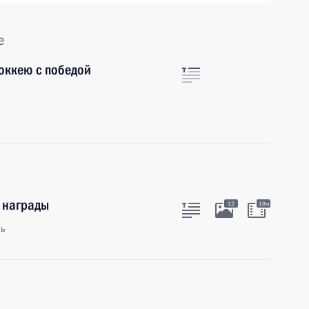
е
оккею с победой
 награды
12
18м
ль