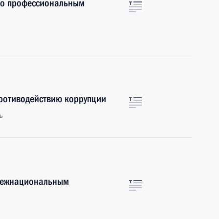
по профессиональным
противодействию коррупции
ь
 межнациональным