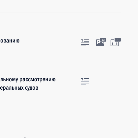
зованию
:
12
ельному рассмотрению
деральных судов