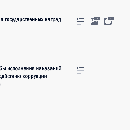
я государственных наград
3
7м
жбы исполнения наказаний
действию коррупции
е