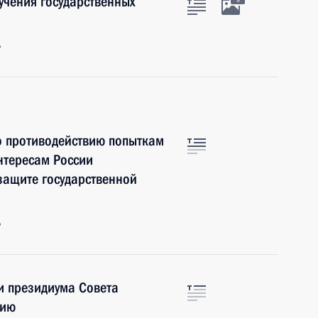
учения государственных
9
ь
о противодействию попыткам
нтересам России
защите государственной
ь
и президиума Совета
нию