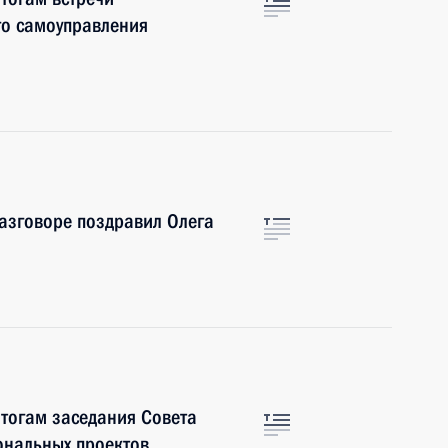
го самоуправления
азговоре поздравил Олега
итогам заседания Совета
ональных проектов