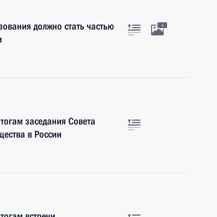
зования должно стать частью
4
и
итогам заседания Совета
ества в России
итогам встречи