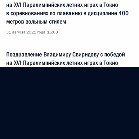
на XVI Паралимпийских летних играх в Токио
в соревнованиях по плаванию в дисциплине 400
метров вольным стилем
31 августа 2021 года, 15:00
Поздравление Владимиру Свиридову с победой
на XVI Паралимпийских летних играх в Токио
в соревнованиях по лёгкой атлетике в дисциплине
толкание ядра
31 августа 2021 года, 11:10
Поздравление Антону Кулятину с победой на XVI
Паралимпийских летних играх в Токио
в соревнованиях по лёгкой атлетике в дисциплине
бег на 1500 метров