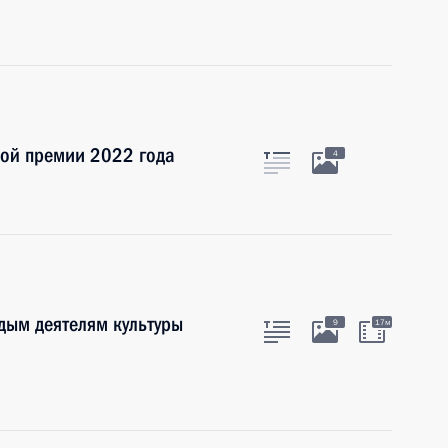
ной премии 2022 года
4
дым деятелям культуры
9
17м