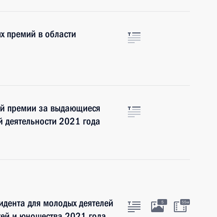
х премий в области
ой премии за выдающиеся
й деятельности 2021 года
идента для молодых деятелей
5
55м
етей и юношества 2021 года