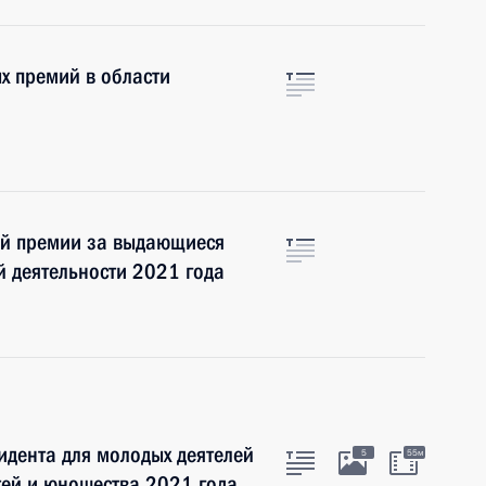
х премий в области
ой премии за выдающиеся
й деятельности 2021 года
идента для молодых деятелей
5
55м
етей и юношества 2021 года