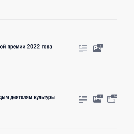
ной премии 2022 года
4
дым деятелям культуры
9
17м