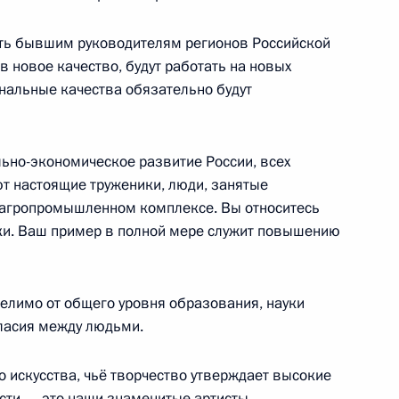
 за выдающиеся достижения
4
7м
ворительной деятельности
сть бывшим руководителям регионов Российской
ь
в новое качество, будут работать на новых
ональные качества обязательно будут
ьно-экономическое развитие России, всех
11
48м
ют настоящие труженики, люди, занятые
в агропромышленном комплексе. Вы относитесь
ески. Ваш пример в полной мере служит повышению
елимо от общего уровня образования, науки
гласия между людьми.
 Российской Федерации
20
57м
о искусства, чьё творчество утверждает высокие
сти, – это наши знаменитые артисты