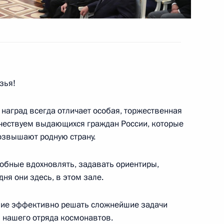
ени Маршала Советского
зья!
наград всегда отличает особая, торжественная
 чествуем выдающихся граждан России, которые
озвышают родную страну.
обные вдохновлять, задавать ориентиры,
дителям XII Паралимпийских
17
16м
ня они здесь, в этом зале.
ние эффективно решать сложнейшие задачи
 нашего отряда космонавтов.