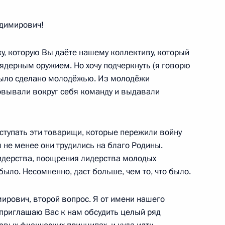
димирович!
и премии Президента за вклад
10
22м
у, которую Вы даёте нашему коллективу, который
 нации
ядерным оружием. Но хочу подчеркнуть (я говорю
 было сделано молодёжью. Из молодёжи
овывали вокруг себя команду и выдавали
ступать эти товарищи, которые пережили войну
м не менее они трудились на благо Родины.
39
58м
лидерства, поощрения лидерства молодых
ль
 было. Несомненно, даст больше, чем то, что было.
ирович, второй вопрос. Я от имени нашего
 приглашаю Вас к нам обсудить целый ряд