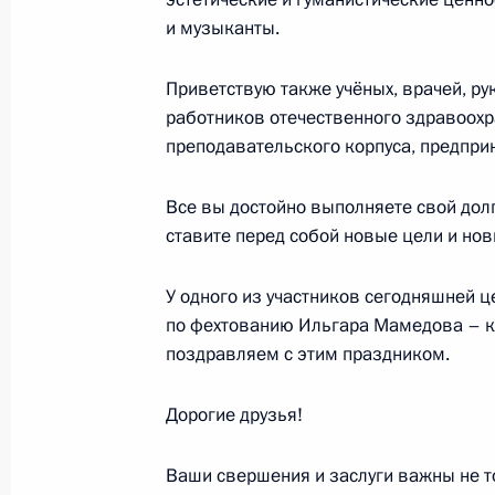
и музыканты.
7 июня 2017 года, среда
Приветствую также учёных, врачей, р
Объявлены лауреаты Госпремии 20
работников отечественного здравоохр
7 июня 2017 года, 11:30
Москва, Кремль
преподавательского корпуса, предпри
Все вы достойно выполняете свой долг
ставите перед собой новые цели и нов
24 мая 2017 года, среда
Вручение государственных наград
У одного из участников сегодняшней 
по фехтованию Ильгара Мамедова – к 
24 мая 2017 года, 15:20
Москва, Кремль
поздравляем с этим праздником.
Дорогие друзья!
10 мая 2017 года, среда
Подписан Указ о присуждении Госп
Ваши свершения и заслуги важны не т