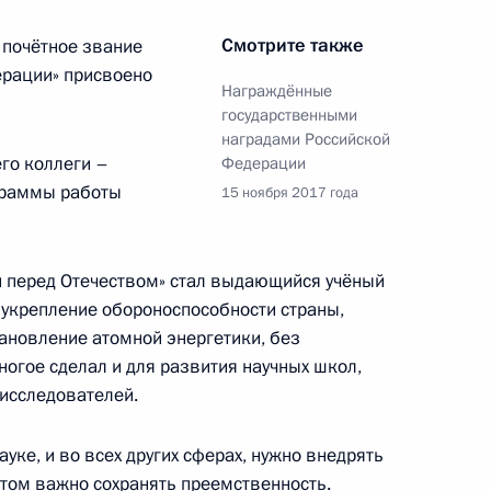
Смотрите также
 почётное звание
ерации» присвоено
Награждённые
обедителям XXIII
20
28м
государственными
наградами Российской
го коллеги –
Федерации
ль
ограммы работы
15 ноября 2017 года
и перед Отечеством» стал выдающийся учёный
 укрепление обороноспособности страны,
 награды
12
18м
тановление атомной энергетики, без
ль
огое сделал и для развития научных школ,
 исследователей.
к
уке, и во всех других сферах, нужно внедрять
этом важно сохранять преемственность.