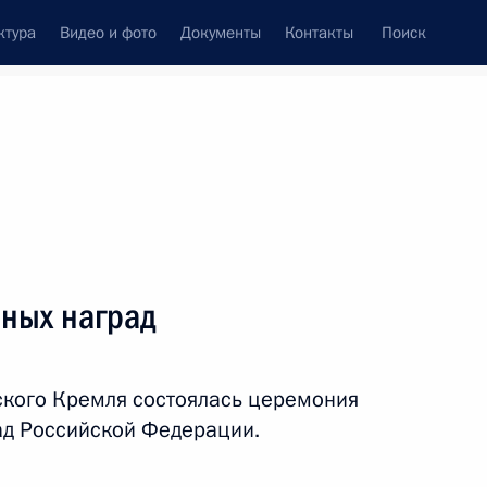
ктура
Видео и фото
Документы
Контакты
Поиск
венный Совет
Совет Безопасности
Комиссии и советы
ах
июнь, 2018
Показать
нных наград
ского Кремля состоялась церемония
ад Российской Федерации.
ть следующие материалы