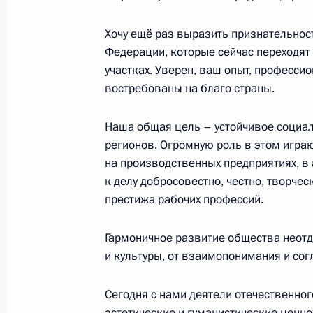
Вручение государственных премий
в области правозащитной и благот
Хочу ещё раз выразить признательно
18 декабря 2017 года, 17:30
Москва, Кремл
Федерации, которые сейчас переходят 
участках. Уверен, ваш опыт, професси
востребованы на благо страны.
15 ноября 2017 года, среда
Наша общая цель – устойчивое социал
Вручение государственных наград
регионов. Огромную роль в этом игра
на производственных предприятиях, 
15 ноября 2017 года, 17:30
Москва, Кремль
к делу добросовестно, честно, творч
престижа рабочих профессий.
12 июня 2017 года, понедельник
Гармоничное развитие общества неотд
и культуры, от взаимопонимания и со
Вручение государственных премий
12 июня 2017 года, 13:00
Москва, Кремль
Сегодня с нами деятели отечественног
эстетические и гуманистические ценно