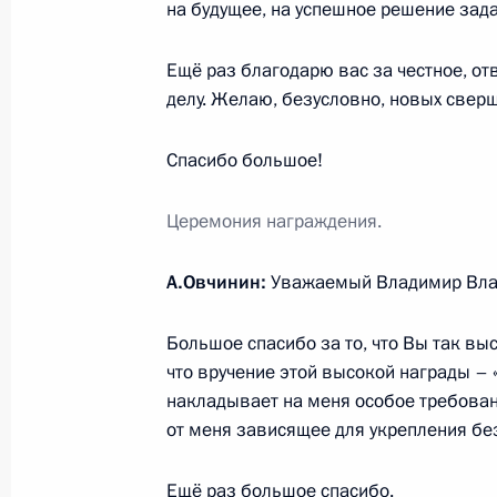
на будущее, на успешное решение зада
10 мая 2017 года, 16:00
Ещё раз благодарю вас за честное, о
делу. Желаю, безусловно, новых сверш
26 января 2017 года, четверг
Спасибо большое!
Вручение государственных наград
26 января 2017 года, 13:25
Москва, Кремль
Церемония награждения.
А.Овчинин:
Уважаемый Владимир Вла
8 декабря 2016 года, четверг
Большое спасибо за то, что Вы так вы
Президент вручил Государственны
что вручение этой высокой награды –
достижения в области благотворит
накладывает на меня особое требование
деятельности
от меня зависящее для укрепления бе
8 декабря 2016 года, 13:45
Москва, Кремль
Ещё раз большое спасибо.