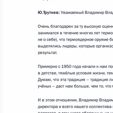
Ю.Трутнев:
Уважаемый Владимир Вла
4 ноября 2016 года, пятница
Вручение государственных наград 
Очень благодарен за ту высокую оценк
в укрепление единства российской
занимался в течение многих лет термо
не о себе), что термоядерное оружие
4 ноября 2016 года, 15:30
Москва, Кремль
выделялись лидеры, которые организ
результат.
22 сентября 2016 года, четверг
Примерно с 1950 года начали к нам по
в детстве, тяжёлые условия жизни, те
Вручение государственных наград
Думаю, что эта традиция – традиция 
22 сентября 2016 года, 14:30
Москва, Крем
учёных – даст нам больше, чем то, что
И в этом отношении, Владимир Владим
12 июня 2016 года, воскресенье
директора и всего нашего коллектива