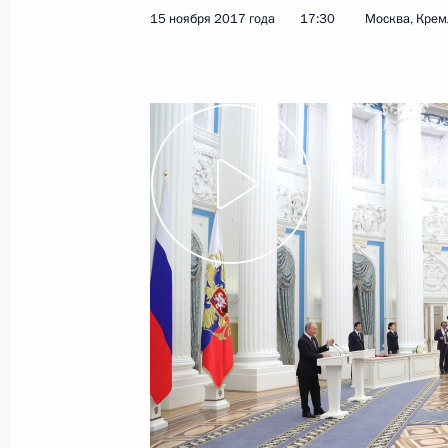
15 ноября 2017 года
17:30
Москва, Крем
8 июня 2018 года, пятница
Объявлены лауреаты Госпремии 20
8 июня 2018 года, 13:15
Москва, Кремль
Подписаны указы о лауреатах Госп
8 июня 2018 года, 13:15
24 мая 2018 года, четверг
Вручение госнаград представителя
инвестсообщества