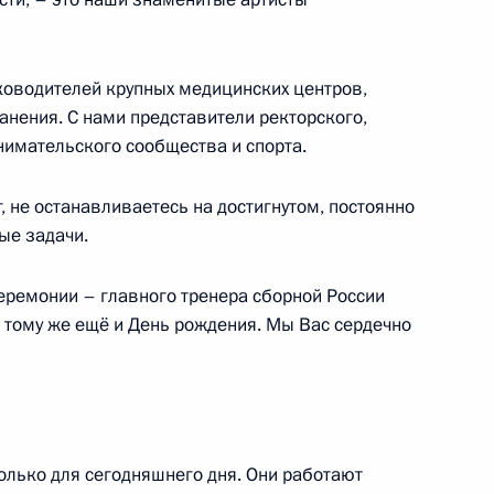
уководителей крупных медицинских центров,
16 года
8
27м
анения. С нами представители ректорского,
нимательского сообщества и спорта.
, не останавливаетесь на достигнутом, постоянно
ые задачи.
24
37м
церемонии – главного тренера сборной России
тому же ещё и День рождения. Мы Вас сердечно
ремии имени Георгия Жукова
олько для сегодняшнего дня. Они работают