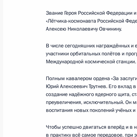
Звание Героя Российской Федерации и
28 февраля 2018 года, среда
«Лётчика-космонавта Российской Фед
Вручение государственных наград п
Алексею Николаевичу Овчинину.
Олимпийских игр в Пхёнчхане
В числе сегодняшних награждённых и е
28 февраля 2018 года, 18:10
Москва, Крем
участники орбитальных полётов и пр
Международной космической станции.
23 февраля 2018 года, пятница
Полным кавалером ордена «За заслуг
Юрий Алексеевич Трутнев. Его вклад в
В Кремле вручены государственные
создание надёжного ядерного щита, с
23 февраля 2018 года, 14:30
Москва, Крем
преувеличения, исключительный. Он мн
воспитания новых поколений учёных и
18 декабря 2017 года, понедельни
Чтобы успешно двигаться вперёд и в на
в практику всё самое передовое, при 