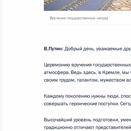
24 мая 2018 года, 23:25
Санкт-Петербург
Вручение государственных наград
8 мая 2018 года, вторник
Указ о присуждении Госпремии им
В.Путин:
Добрый день, уважаемые дру
Союза Г.К.Жукова в 2018 году
8 мая 2018 года, 16:45
Церемонию вручения государственных 
атмосфера. Ведь здесь, в Кремле, мы
своим трудом, талантом, мужеством в
20 марта 2018 года, вторник
Каждому поколению нужны люди, спос
В Кремле вручены госнаграды побе
совершать героические поступки. Сегод
зимних игр
20 марта 2018 года, 14:00
Москва, Кремль
Высочайший уровень подготовки, уме
традиционно отличают представителей