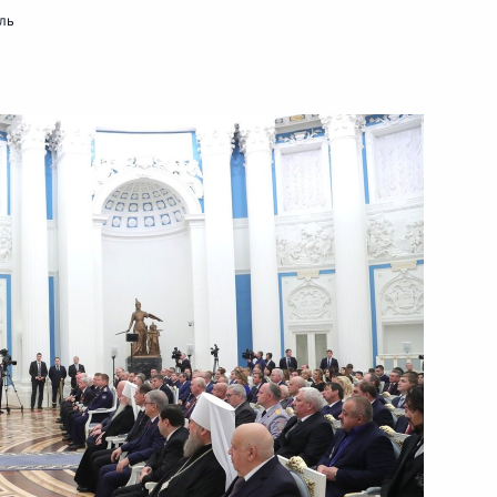
ль
17 года
2
ремии 2017 года
м международного
3
2м