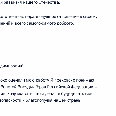
ч развития нашего Отечества.
тветственное, неравнодушное отношение к своему
ений и всего самого-самого доброго.
36
51м
димирович!
соко оценили мою работу. Я прекрасно понимаю,
е премии за выдающиеся
10
13м
 «Золотой Звезды» Героя Российской Федерации –
ельной и правозащитной
. Хочу сказать, что я делал и буду делать всё
зопасности и благополучия нашей страны.