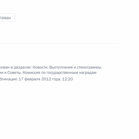
политических партий
аграды
15 февраля 2012 года
Видео, 4 мин.
ован в разделах:
Новости
,
Выступления и стенограммы
,
ии и Советы
,
Комиссия по государственным наградам
бликации:
17 февраля 2012 года, 12:20