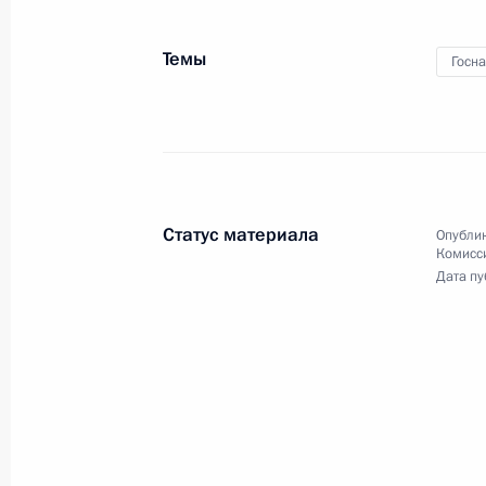
исполнения поручений
Президента
Темы
Госн
16 февраля 2012 года
Видео, 1 ч.
Статус материала
Опублик
Комисс
Дата пу