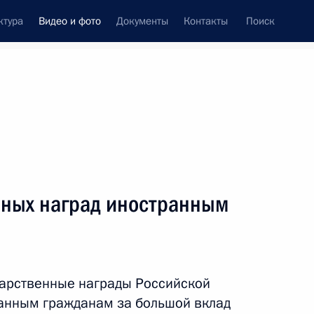
ктура
Видео и фото
Документы
Контакты
Поиск
си
ия, встречи
Встречи со СМИ
февраль, 2012
ть следующие материалы
нных наград иностранным
Встреча с командирами
ракетных полков 60-й
дарственные награды Российской
ракетной дивизии
анным гражданам за большой вклад