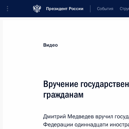
Президент России
События
Стру
Видеозаписи
Фотографии
Аудиозапи
Все материалы
Выступления
Совещан
Видео
Показа
Вручение государстве
гражданам
Вручение верительных
грамот послами
Дмитрий Медведев вручил госу
иностранных государств
Федерации одиннадцати иностр