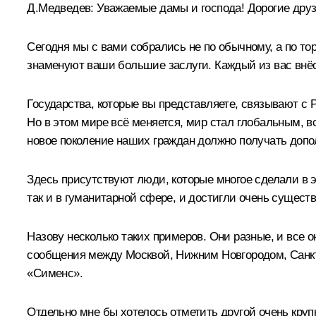
Д.Медведев:
Уважаемые дамы и господа! Дорогие друзь
Сегодня мы с вами собрались не по обычному, а по то
знаменуют ваши большие заслуги. Каждый из вас внёс
Государства, которые вы представляете, связывают с
Но в этом мире всё меняется, мир стал глобальным, в
новое поколение наших граждан должно получать допо
Здесь присутствуют люди, которые многое сделали в э
так и в гуманитарной сфере, и достигли очень существ
Назову несколько таких примеров. Они разные, и все о
сообщения между Москвой, Нижним Новгородом, Санкт-
«Сименс».
Отдельно мне бы хотелось отметить другой очень круп