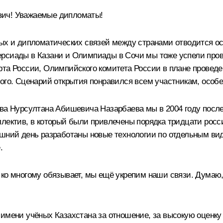
ич! Уважаемые дипломаты!
ых и дипломатических связей между странами отводится осо
рсиады в Казани и Олимпиады в Сочи мы тоже успели прове
рта России, Олимпийского комитета России в плане провед
того. Сценарий открытия понравился всем участникам, особ
тва Нурсултана Абишевича Назарбаева мы в 2004 году пос
лектив, в который были привлечены порядка тридцати россий
яшний день разработаны новые технологии по отдельным вид
.
 ко многому обязывает, мы ещё укрепим наши связи. Думаю
имени учёных Казахстана за отношение, за высокую оценку и