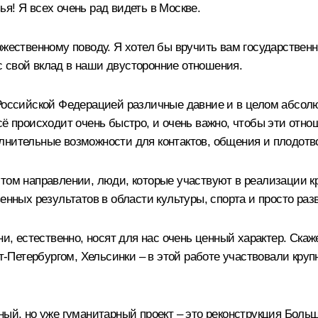
я! Я всех очень рад видеть в Москве.
ржественному поводу. Я хотел бы вручить вам государствен
 свой вклад в наши двусторонние отношения.
 Российской Федерацией различные давние и в целом абсол
сё происходит очень быстро, и очень важно, чтобы эти от
лнительные возможности для контактов, общения и плодотво
том направлении, люди, которые участвуют в реализации кр
енных результатов в области культуры, спорта и просто ра
ни, естественно, носят для нас очень ценный характер. Ска
Петербургом, Хельсинки – в этой работе участвовали крупн
ный, но уже гуманитарный проект – это реконструкция Бол