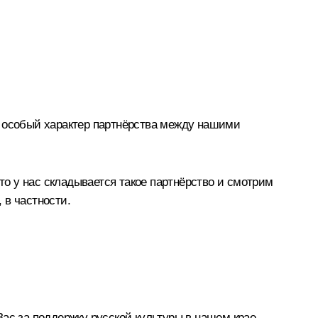
в особый характер партнёрства между нашими
о у нас складывается такое партнёрство и смотрим
 в частности.
ас за поддержку русской культуры в нашем крае.