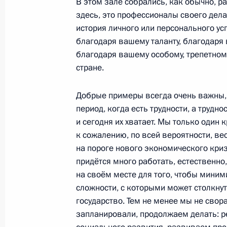
В этом зале собрались, как обычно, ра
здесь, это профессионалы своего дела,
Виталий Чуркин награждён орденом
история личного или персонального усп
Отечеством» IV степени
благодаря вашему таланту, благодаря 
15 февраля 2012 года, 10:00
благодаря вашему особому, трепетном
стране.
3 февраля 2012 года, пятница
Добрые примеры всегда очень важны, 
период, когда есть трудности, а труднос
Подписан Указ о награждении Викт
и сегодня их хватает. Мы только один 
к сожалению, по всей вероятности, вес
3 февраля 2012 года, 16:00
на пороге нового экономического кри
придётся много работать, естественно
на своём месте для того, чтобы миним
30 января 2012 года, понедельник
сложности, с которыми может столкну
государство. Тем не менее мы не свора
Вручение государственных наград 
запланировали, продолжаем делать: 
внутренних дел