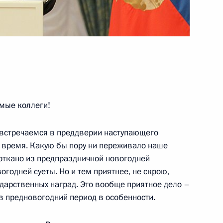
бласть
ва орденом Почёта
мые коллеги!
 встречаемся в преддверии наступающего
е время. Какую бы пору ни переживало наше
 иностранным гражданам
13
7м
 соткано из предпраздничной новогодней
годней суеты. Но и тем приятнее, не скрою,
ласть, Горки
ударственных наград. Это вообще приятное дело –
 в предновогодний период в особенности.