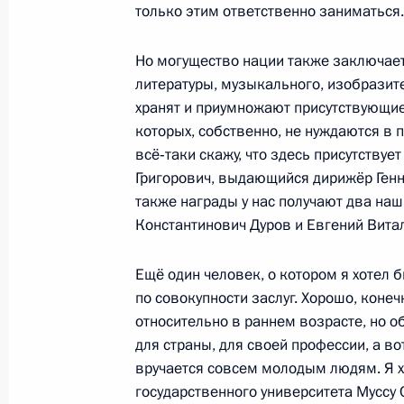
только этим ответственно заниматься.
22 ноября 2011 года, вторник
Но могущество нации также заключаетс
Вручены государственные награды 
литературы, музыкального, изобразите
в спорте
хранят и приумножают присутствующи
которых, собственно, не нуждаются в п
22 ноября 2011 года, 15:00
Московская обла
всё‑таки скажу, что здесь присутству
Григорович, выдающийся дирижёр Генн
также награды у нас получают два на
17 ноября 2011 года, четверг
Константинович Дуров и Евгений Вита
Дмитрий Медведев вручил государ
Ещё один человек, о котором я хотел 
телевидения
по совокупности заслуг. Хорошо, конеч
17 ноября 2011 года, 17:10
Москва, Кремль
относительно в раннем возрасте, но о
для страны, для своей профессии, а во
вручается совсем молодым людям. Я х
государственного университета Муссу С
13 ноября 2011 года, воскресенье