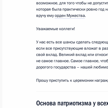
возможное, для того чтобы не допусти
Указ о награждении Александра Ма
которая была практически ровно год н
перед Отечеством» III степени
вручу ему
орден Мужества
.
13 ноября 2011 года, 09:00
Уважаемые коллеги!
У нас есть все шансы сделать следующ
8 ноября 2011 года, вторник
если все присутствующие вложат в ра
свой вклад. Великий вклад или относи
Указ о награждении орденом Мужес
не самое главное. Самое главное, чт
8 ноября 2011 года, 09:25
дорогого государства – нашей любимо
Прошу приступить к церемонии награж
4 ноября 2011 года, пятница
В России отмечают День народного
Основа патриотизма у все
4 ноября 2011 года, 15:30
Нижний Новгород