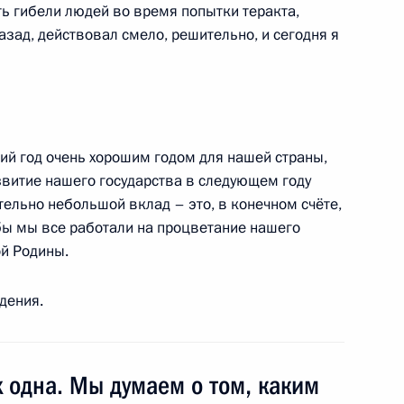
ть гибели людей во время попытки теракта,
слякова орденом «За заслуги
азад, действовал смело, решительно, и сегодня я
ий год очень хорошим годом для нашей страны,
звитие нашего государства в следующем году
тельно небольшой вклад – это, в конечном счёте,
тва Гаруна Курбанова
обы мы все работали на процветание нашего
й Родины.
дения.
 единства
11
9м
х одна. Мы думаем о том, каким