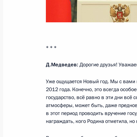
ракетного полка
21 февраля 2012 года, 15:45
Саратовская о
О награждении Николая Расторгуе
* * *
21 февраля 2012 года, 11:00
Д.Медведев:
Дорогие друзья! Уважае
Уже ощущается Новый год. Мы с вами
17 февраля 2012 года, пятница
2012 года. Конечно, это всегда особо
Вручение государственных наград
государство, всё равно в эти дни всё
атмосферы, может быть, даже предново
17 февраля 2012 года, 12:20
Московская об
в этот период проводить вручение гос
награждать, кого Родина отметила, но
15 февраля 2012 года, среда