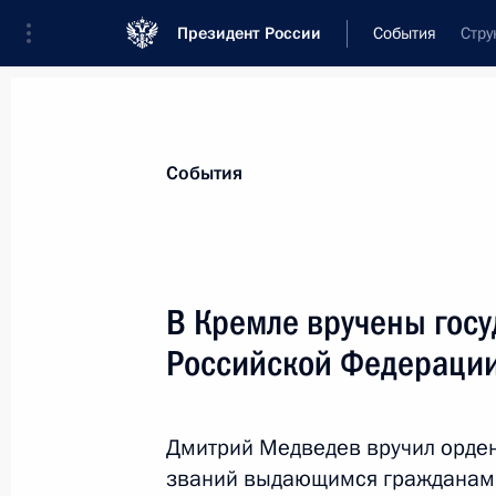
Президент России
События
Стру
Президент
Администрация
Государст
Новости
Сведения о комиссиях и совет
События
Отдельная комиссия или совет
Комиссия по государственным наградам
В Кремле вручены гос
Российской Федераци
Дмитрий Медведев вручил орден
званий выдающимся гражданам 
Показа