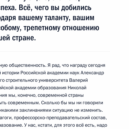
 награды Российской
10
11м
пеха. Всё, чего вы добились
одаря вашему таланту, вашим
ь
собому, трепетному отношению
шей стране.
ами»
6
16м
ую общественность. Я рад, что награду сегодня
й истории Российской академии наук Александр
го строительного университета Валерий
сийской академии образования Николай
ния мы, конечно, современной страны
быть современным. Сколько бы мы ни говорили
 Днём рождения
 никакими заклинаниями ситуацию не изменить.
агоги, профессорско-преподавательский состав,
азование. У нас, кстати, для этого всё есть, надо