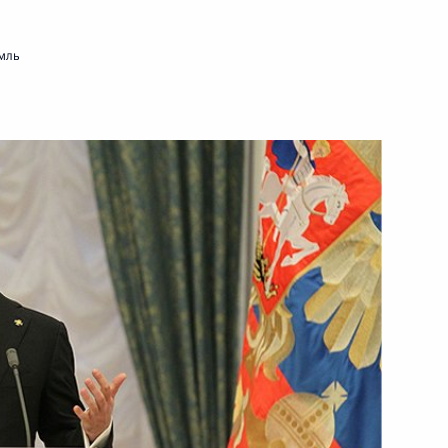
мль
Гарсиа Маркесу
11
5м
ль
 военнослужащим 626-го
5