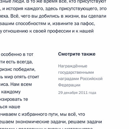
зные люди. В то же время все, кто присутствуют
 и история каждого, здесь присутствующего, это
 «За заслуги перед
еха. Всё, чего вы добились в жизни, вы сделали
вашим способностям и, извините за пафос,
у отношению к своей профессии и к нашей
Смотрите также
особенно в тот
ти есть всегда,
ора Кресса
Награждённые
кризис победили,
государственными
ь мир опять стоит
наградами Российской
зиса. Нам всем
Федерации
, каждому
29 декабря 2011 года
изировать те
ться наше
чиваем с избранного пути, мы всё, что
сотрудникам органов
6
7м
решаем экономические задачи, решаем задачи