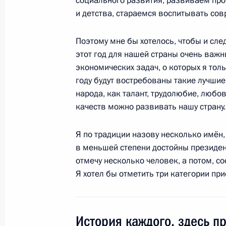
социального развития, развиваем пр
30 января 2012 года, 15:30
Московская обл
и детства, стараемся воспитывать со
Поэтому мне бы хотелось, чтобы и сле
29 декабря 2011 года, четверг
этот год для нашей страны очень важны
экономических задач, о которых я тол
Дмитрий Медведев вручил государ
году будут востребованы такие лучшие
заслуженным российским хоккеист
народа, как талант, трудолюбие, любов
качеств можно развивать нашу страну.
29 декабря 2011 года, 14:30
Москва, Кремл
Я по традиции назову несколько имён, н
в меньшей степени достойны президен
Подписан Указ о награждении гос
отмечу несколько человек, а потом, с
ветеранов российского хоккея
Я хотел бы отметить три категории п
29 декабря 2011 года, 14:20
История каждого, здесь п