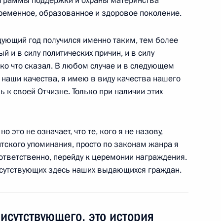
ограммы поддержки и охраны материнства
асть, Котельники
временное, образованное и здоровое поколение.
дующий год получился именно таким, тем более
й и в силу политических причин, и в силу
ько что сказал. В любом случае и в следующем
ственные награды
11
14м
 наши качества, я имею в виду качества нашего
ам
ь к своей Отчизне. Только при наличии этих
ь
о это не означает, что те, кого я не назову,
тского упоминания, просто по законам жанра я
ударственными наградами
оответственно, перейду к церемонии награждения.
рисутствующих здесь наших выдающихся граждан.
рисутствующего, это история