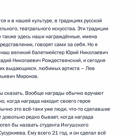
я и в нашей культуре, в традициях русской
за развитие сотрудничества
льного, театрального искусства. Эти традиции
8
11м
е также здесь наши награждённые, имена
редставлении, говорят сами за себя. Но я
сть, Горки
ет наш великий балетмейстер Юрий Николаевич
адий Николаевич Рождественский, и сегодня
ших выдающихся, любимых артиста – Лев
льевич Миронов.
ственные награды работникам
12
24м
бы сказать. Вообще награды обычно вручают
но, когда награда находит своего героя
бычно это всё‑таки уже люди, что‑то сделавшие
т довольно редко бывает, когда награда
отел бы назвать студента Ингушского
усуркиева. Ему всего 21 год, и он сделал всё