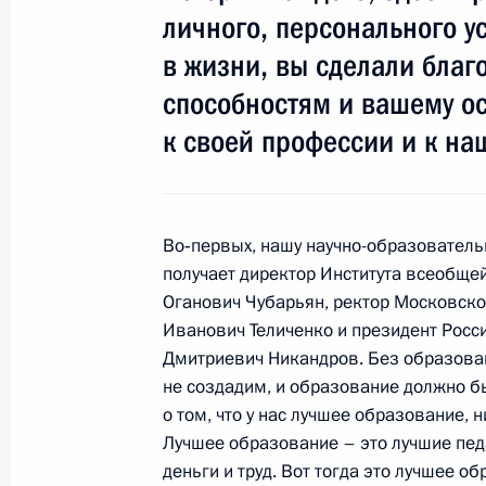
В Кремле вручены государственные
личного, персонального ус
Федерации
в жизни, вы сделали благ
29 декабря 2011 года, 14:00
Москва, Кремл
способностям и вашему о
к своей профессии и к на
30 ноября 2011 года, среда
Молодёжный форум «Будущее за н
Во‑первых, нашу научно-образовательн
30 ноября 2011 года, 13:30
Москва
получает директор Института всеобще
Оганович Чубарьян, ректор Московско
Иванович Теличенко и президент Рос
29 ноября 2011 года, вторник
Дмитриевич Никандров. Без образова
не создадим, и образование должно 
Поздравление Евгению Миронову с
о том, что у нас лучшее образование,
29 ноября 2011 года, 16:30
Лучшее образование – это лучшие пед
деньги и труд. Вот тогда это лучшее обр