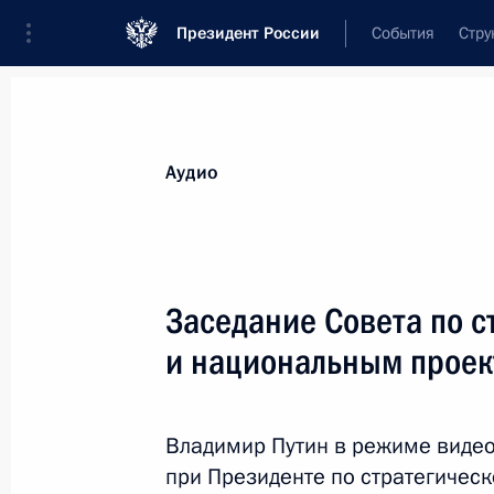
Президент России
События
Стру
Видеозаписи
Фотографии
Аудиозапи
Все материалы
Выступления
Совещан
Аудио
Показа
Заседание Совета по с
и национальным прое
Совещание о ситуации
с паводками и пожарами
Владимир Путин в режиме виде
в регионах
при Президенте по стратегичес