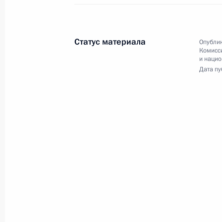
Владимир Путин в режиме
видеоконференции провёл
совещание по вопросам
Статус материала
Опублик
подготовки к новому учебному
Комисс
и наци
году.
Дата пу
Совещание по вопросам
развития Санкт-
Петербургского
транспортного узла
26 июля 2021 года
Аудио, 29 мин.
Владимир Путин провёл
совещание по вопросам развития
транспортной системы Санкт-