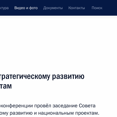
ктура
Видео и фото
Документы
Контакты
Поиск
си
ия, встречи
Встречи со СМИ
август, 2021
ть следующие материалы
тратегическому развитию
ктам
Совещание с членами
Правительства
оконференции провёл заседание Совета
кому развитию и национальным проектам.