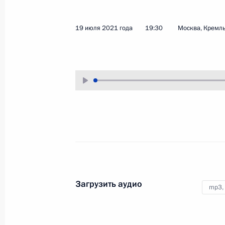
6 августа 2021 года
Аудио, 1 ч.
19 июля 2021 года
19:30
Москва, Кремл
В Магнитогорске Президент
в режиме видеоконференции
провёл совещание о ситуации
с паводками и природными
пожарами в субъектах Российской
Федерации, а также о ходе
ликвидации их последствий.
Совещание по вопросам
подготовки к новому
Загрузить аудио
учебному году
mp3,
28 июля 2021 года
Аудио, 13 мин.