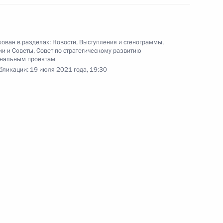
Президент в режиме
видеоконференции провёл
совещание по экономическим
ован в разделах:
Новости
,
Выступления и стенограммы
,
вопросам.
ии и Советы
,
Совет по стратегическому развитию
ональным проектам
бликации:
19 июля 2021 года, 19:30
Совещание по вопросу
реализации ключевых
проектов гражданского
авиастроения
20 июля 2021 года
Аудио, 5 мин.
В рамках Международного
авиационно-космического салона
МАКС-2021 Владимир Путин