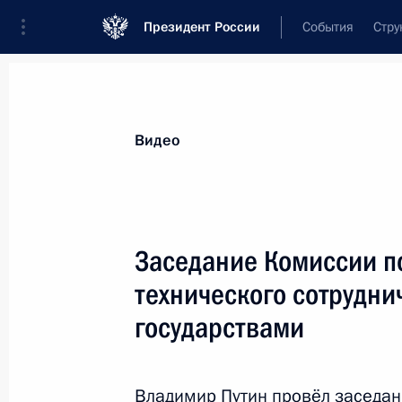
Президент России
События
Стру
Видеозаписи
Фотографии
Аудиозапи
Все материалы
Выступления
Совещан
Видео
Показа
Заседание Комиссии п
технического сотрудни
государствами
Совещание
по модернизации
региональных систем
Владимир Путин провёл заседан