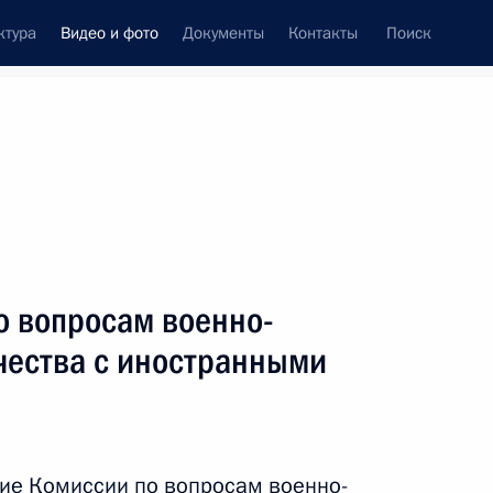
ктура
Видео и фото
Документы
Контакты
Поиск
си
ия, встречи
Встречи со СМИ
ноябрь, 2012
ть следующие материалы
о вопросам военно-
чества с иностранными
Встреча с представителями
транспортного сообщества
ие Комиссии по вопросам военно-