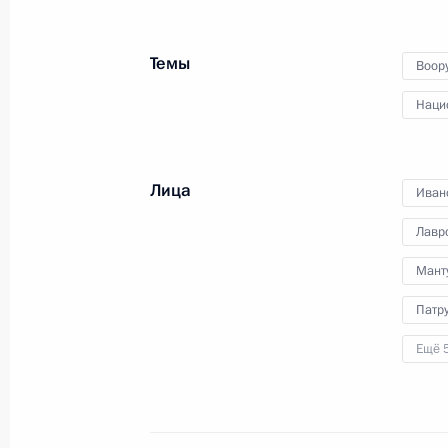
месторождение введено
в эксплуатацию
Темы
Воор
Наци
23 октября 2012 года
Видео, 5 мин.
Лица
Иван
Лавр
Мант
Патр
Ещё 