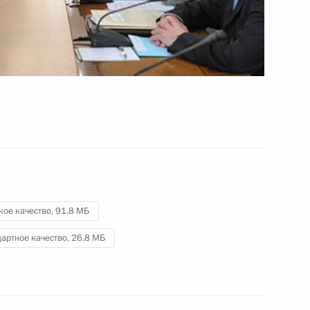
и инновационному развитию
24 октября 2012 года
Видео, 14 мин.
кое качество,
91.8 МБ
артное качество,
26.8 МБ
Совещание по социальным