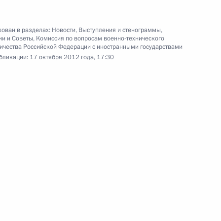
Заседание Комиссии по вопросам
военно-технического
о
сотрудничества с иностранными
ован в разделах:
Новости
,
Выступления и стенограммы
,
ии и Советы
,
Комиссия по вопросам военно-технического
государствами
ичества Российской Федерации с иностранными государствами
бликации:
17 октября 2012 года, 17:30
17 октября 2012 года
Видео, 6 мин.