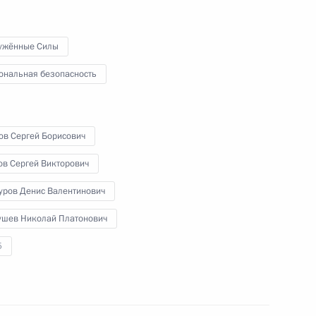
проблемам моногородов
ужённые Силы
ональная безопасность
22 октября 2012 года
Видео, 4 мин.
ов Сергей Борисович
ов Сергей Викторович
уров Денис Валентинович
ушев Николай Платонович
5