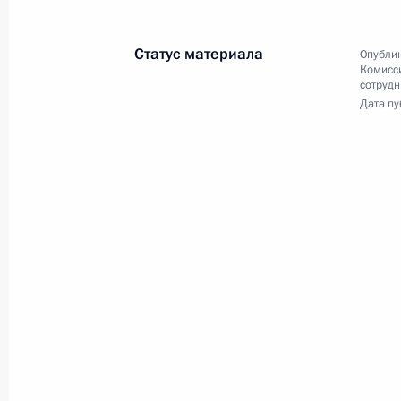
Встреча с активом
Общероссийского народног
Статус материала
Опублик
фронта
Комисс
сотрудн
Дата пу
18 октября 2012 года
Видео, 1 ч.