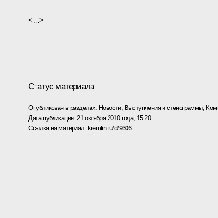
<…>
Статус материала
Опубликован в разделах:
Новости
,
Выступления и стенограммы
,
Ком
Дата публикации:
21 октября 2010 года, 15:20
Ссылка на материал:
kremlin.ru/d/9306