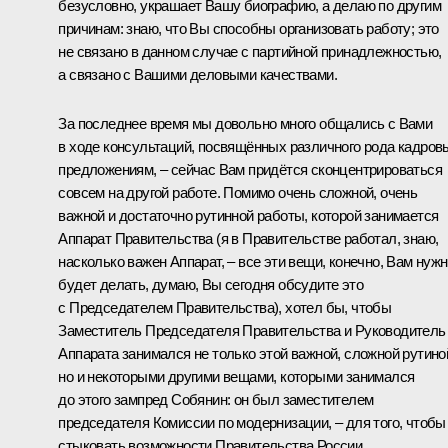
безусловно, украшает Вашу биографию, а делаю по другим
причинам: знаю, что Вы способны организовать работу; это
не связано в данном случае с партийной принадлежностью,
а связано с Вашими деловыми качествами.
За последнее время мы довольно много общались с Вами
в ходе консультаций, посвящённых различного рода кадро
предложениям, – сейчас Вам придётся сконцентрироваться
совсем на другой работе. Помимо очень сложной, очень
важной и достаточно рутинной работы, которой занимается
Аппарат Правительства (я в Правительстве работал, знаю,
насколько важен Аппарат, – все эти вещи, конечно, Вам нуж
будет делать, думаю, Вы сегодня обсудите это
с Председателем Правительства), хотел бы, чтобы
Заместитель Председателя Правительства и Руководитель
Аппарата занимался не только этой важной, сложной рутино
но и некоторыми другими вещами, которыми занимался
до этого зампред Собянин: он был заместителем
председателя Комиссии по модернизации, – для того, чтобы
стыковать возможности Правительства России